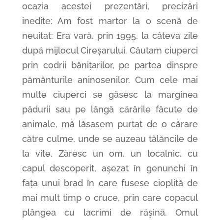
ocazia acestei prezentări, precizări
inedite: Am fost martor la o scenă de
neuitat: Era vară, prin 1995, la câteva zile
după mijlocul Cireșarului. Căutam ciuperci
prin codrii bănițarilor, pe partea dinspre
pământurile aninosenilor. Cum cele mai
multe ciuperci se găsesc la marginea
pădurii sau pe lângă cărările făcute de
animale, mă lăsasem purtat de o cărare
către culme, unde se auzeau tălăncile de
la vite. Zăresc un om, un localnic, cu
capul descoperit, aşezat în genunchi în
fața unui brad în care fusese cioplită de
mai mult timp o cruce, prin care copacul
plângea cu lacrimi de răşină. Omul