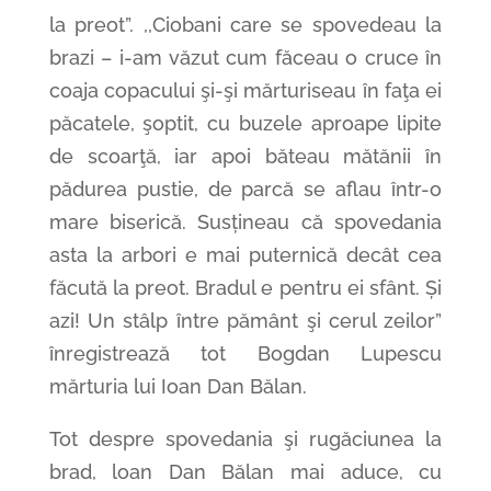
la preot”. ,,Ciobani care se spovedeau la
brazi – i-am văzut cum făceau o cruce în
coaja copacului şi-şi mărturiseau în faţa ei
păcatele, şoptit, cu buzele aproape lipite
de scoarţă, iar apoi băteau mătănii în
pădurea pustie, de parcă se aflau într-o
mare biserică. Susțineau că spovedania
asta la arbori e mai puternică decât cea
făcută la preot. Bradul e pentru ei sfânt. Și
azi! Un stâlp între pământ şi cerul zeilor”
înregistrează tot Bogdan Lupescu
mărturia lui Ioan Dan Bălan.
Tot despre spovedania şi rugăciunea la
brad, loan Dan Bălan mai aduce, cu