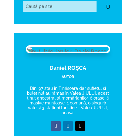
Daniel ROȘCA
AUTOR
Din '97 stau în Timișoara dar sufletul și
buletinul au rămas în Valea JIULUI, acest
ținut ancestral al momârlanilor. 6 orașe, 6
masive muntoase, 1 comună, o singură
vale și 3 stațiuni turistice... Valea JIULUI,
acasă.