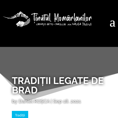
TRADIȚII LEGATE DE
BRAD
by
Daniel ROȘCA
|
Sep 18, 2021
Tradiții