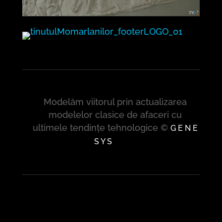
Modelăm viitorul prin actualizarea
modelelor clasice de afaceri cu
ultimele tendințe tehnologice ©
G E N E
S Y S