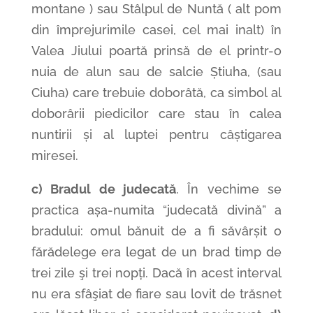
montane ) sau Stâlpul de Nuntă ( alt pom
din împrejurimile casei, cel mai inalt) în
Valea Jiului poartă prinsă de el printr-o
nuia de alun sau de salcie Știuha, (sau
Ciuha) care trebuie doborâtă, ca simbol al
doborârii piedicilor care stau în calea
nuntirii și al luptei pentru câștigarea
miresei.
c) Bradul de judecată
. În vechime se
practica așa-numita “judecată divină” a
bradului: omul bănuit de a fi săvârșit o
fărădelege era legat de un brad timp de
trei zile şi trei nopți. Dacă în acest interval
nu era sfâşiat de fiare sau lovit de trăsnet