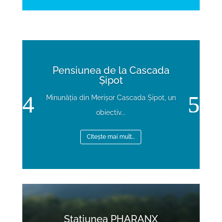
Pensiunea de la Cascada
Șipot
Minunăția din Merișor Cascada Șipot, un
obiectiv...
CItește mai mult...
Video
Player
Stațiunea PHARANX