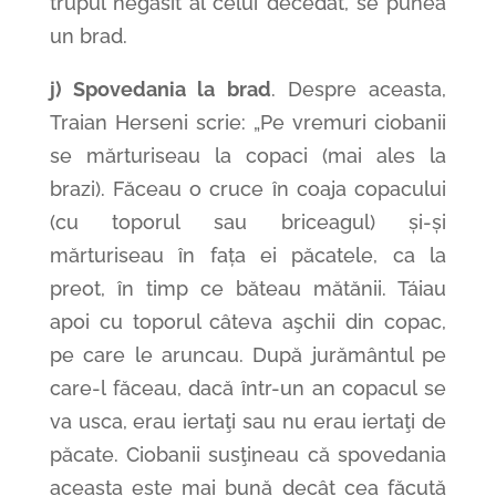
trupul negăsit al celui decedat, se punea
un brad.
j)
Spovedania la brad
. Despre aceasta,
Traian Herseni scrie: „Pe vremuri ciobanii
se mărturiseau la copaci (mai ales la
brazi). Făceau o cruce în coaja copacului
(cu toporul sau briceagul) și-și
mărturiseau în fața ei păcatele, ca la
preot, în timp ce băteau mătănii. Táiau
apoi cu toporul câteva aşchii din copac,
pe care le aruncau. După jurământul pe
care-l făceau, dacă într-un an copacul se
va usca, erau iertaţi sau nu erau iertaţi de
păcate. Ciobanii susţineau că spovedania
aceasta este mai bună decât cea făcută