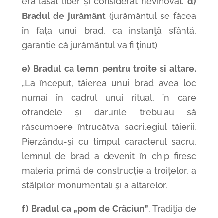
era lăsat liber și considerat nevinovat.
d)
Bradul de jurământ
(jurământul se făcea
în fața unui brad, ca instanţă sfântă,
garantie că jurământul va fi ţinut)
e) Bradul ca lemn pentru troite si altare.
„La început, tăierea unui brad avea loc
numai în cadrul unui ritual, în care
ofrandele și darurile trebuiau să
răscumpere întrucâtva sacrilegiul tăierii.
Pierzându-şi cu timpul caracterul sacru,
lemnul de brad a devenit în chip firesc
materia primă de construcție a troițelor, a
stâlpilor monumentali şi a altarelor.
f) Bradul ca „pom de Crăciun”
. Tradiţia de