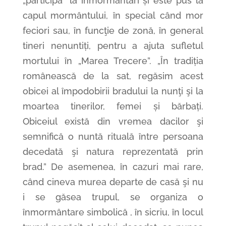
„participă” la înmormântări și este pus la
capul mormântului, în special când mor
feciori sau, în funcţie de zonă, în general
tineri nenuntiți, pentru a ajuta sufletul
mortului în „Marea Trecere”. „În tradiția
românească de la sat, regăsim acest
obicei al împodobirii bradului la nunţi şi la
moartea tinerilor, femei și bărbați.
Obiceiul există din vremea dacilor şi
semnifică o nuntă rituală între persoana
decedată şi natura reprezentată prin
brad.” De asemenea, în cazuri mai rare,
când cineva murea departe de casă şi nu
i se găsea trupul, se organiza o
înmormântare simbolică , în sicriu, în locul