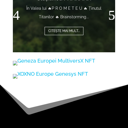
În Valea lui 🔥P R O M E T E U 🔥 Ținutul
Titanilor 🔥 Brainstorming...
CITEȘTE MAI MULT...