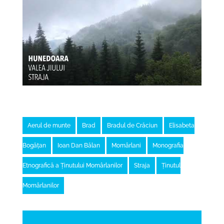
Aerul de munte
Brad
Bradul de Crăciun
Elisabeta
Bogățan
Ioan Dan Bălan
Momârlani
Monografia
Etnografică a Ținutului Momârlanilor
Straja
Ținutul
Momârlanilor