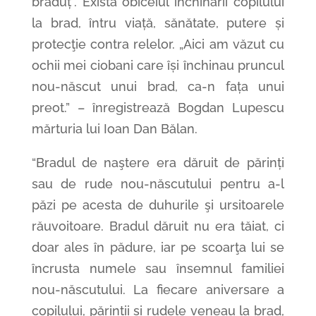
brăduț”. Există obiceiul închinării copilului
la brad, întru viață, sănătate, putere și
protecţie contra relelor. „Aici am văzut cu
ochii mei ciobani care își închinau pruncul
nou-născut unui brad, ca-n fața unui
preot.” – înregistrează Bogdan Lupescu
mărturia lui Ioan Dan Bălan.
“Bradul de naştere era dăruit de părinți
sau de rude nou-născutului pentru a-l
păzi pe acesta de duhurile şi ursitoarele
răuvoitoare. Bradul dăruit nu era tăiat, ci
doar ales în pădure, iar pe scoarţa lui se
încrusta numele sau însemnul familiei
nou-născutului. La fiecare aniversare a
copilului, părinții și rudele veneau la brad,