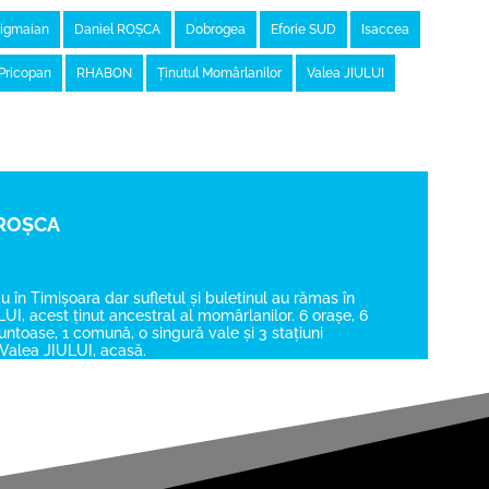
Cigmaian
Daniel ROȘCA
Dobrogea
Eforie SUD
Isaccea
Pricopan
RHABON
Ținutul Momârlanilor
Valea JIULUI
 ROȘCA
au în Timișoara dar sufletul și buletinul au rămas în
UI, acest ținut ancestral al momârlanilor. 6 orașe, 6
toase, 1 comună, o singură vale și 3 stațiuni
.. Valea JIULUI, acasă.