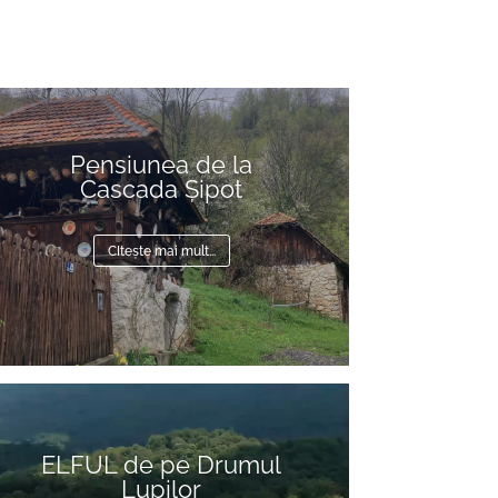
Pensiunea de la
Cascada Șipot
CItește mai mult...
deo
ayer
ELFUL de pe Drumul
Lupilor