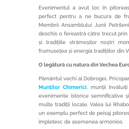
Evenimentul a avut loc în pitorea
perfect pentru a ne bucura de fru
Membrii Ansamblului Junii Petrilen
deschis o fereastră către trecut prin 
și tradițiile strămoșilor noștri 
frumusețea și energia tradițiilor din V
O legătură cu natura din Vechea Eur
Pământul vechi al Dobrogei,
Pricopan
Munților Chimerici
, munții învălui
evenimente istorice semnificative ș
multe tradiții locale. Valea lui Rhabo
un exemplu perfect de peisaj pitoresc
împletesc de asemenea armonios.