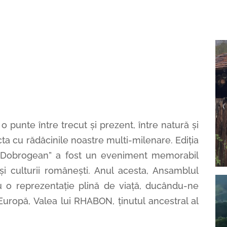
i, o punte între trecut și prezent, între natură și
ta cu rădăcinile noastre multi-milenare. Ediția
ns Dobrogean” a fost un eveniment memorabil
r și culturii românești. Anul acesta, Ansamblul
Vi
 cu o reprezentație plină de viață, ducându-ne
Pl
 Europă, Valea lui RHABON, ținutul ancestral al