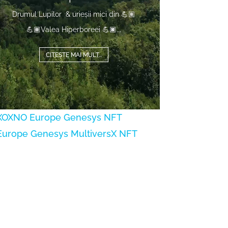
Drumul Lupilor & urieșii mici din 💪🏽
💪🏾Valea Hiperboreei 💪🏿...
CITEȘTE MAI MULT...