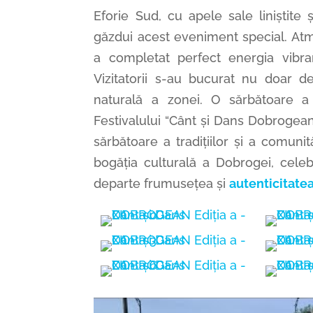
Eforie Sud, cu apele sale liniștite ș
găzdui acest eveniment special. Atmos
a completat perfect energia vibran
Vizitatorii s-au bucurat nu doar de
naturală a zonei. O sărbătoare a t
Festivalului “Cânt și Dans Dobrogea
sărbătoare a tradițiilor și a comuni
bogăția culturală a Dobrogei, cele
departe frumusețea și
autenticitatea