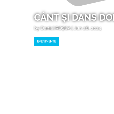
CÂNT ȘI DANS D
by
Daniel ROȘCA
|
Jun 28, 2024
EVENIMENTE