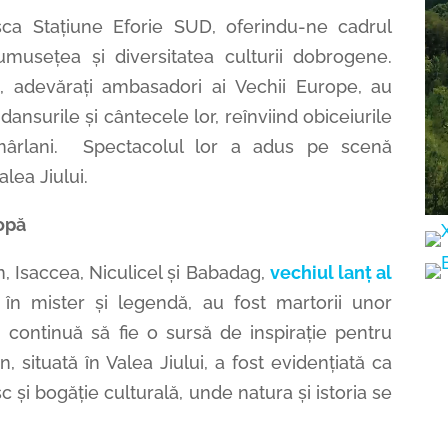
sca Stațiune Eforie SUD, oferindu-ne cadrul
musețea și diversitatea culturii dobrogene.
i, adevărați ambasadori ai Vechii Europe, au
dansurile și cântecele lor, reînviind obiceiurile
momârlani. Spectacolul lor a adus pe scenă
alea Jiului.
opă
, Isaccea, Niculicel și Babadag,
vechiul lanț al
ți în mister și legendă, au fost martorii unor
i continuă să fie o sursă de inspirație pentru
n, situată în Valea Jiului, a fost evidențiată ca
 și bogăție culturală, unde natura și istoria se