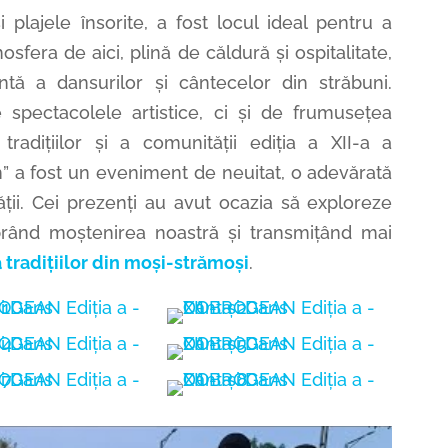
i plajele însorite, a fost locul ideal pentru a
fera de aici, plină de căldură și ospitalitate,
tă a dansurilor și cântecelor din străbuni.
 spectacolele artistice, ci și de frumusețea
radițiilor și a comunității ediția a XII-a a
n” a fost un eveniment de neuitat, o adevărată
tății. Cei prezenți au avut ocazia să exploreze
brând moștenirea noastră și transmițând mai
 tradițiilor din moși-strămoși
.