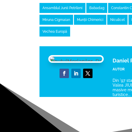
Ansamblul Junii Petrileni
Babadag
Constantin 
Miruna Cigmaian
Munții Chimerici
Niculicel
Vechea Europă
Daniel
AUTOR
Din '97 st
Valea JIUL
masive mun
turistice.