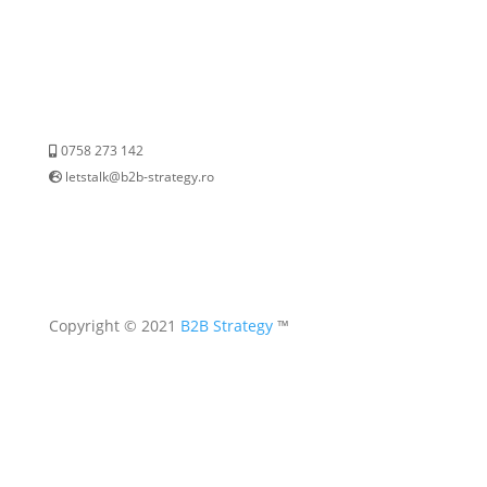
0758 273 142
letstalk@b2b-strategy.ro
Copyright © 2021
B2B Strategy
™