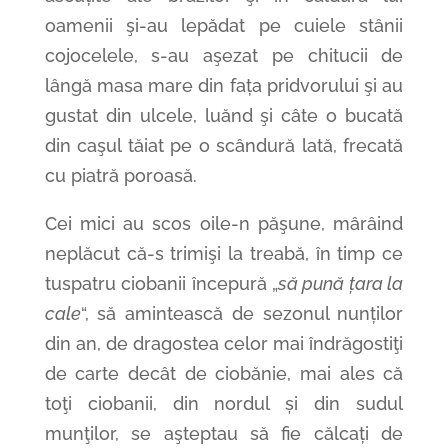
oamenii şi-au lepădat pe cuiele stânii
cojocelele, s-au aşezat pe chitucii de
lângă masa mare din fața pridvorului şi au
gustat din ulcele, luănd şi câte o bucată
din caşul tăiat pe o scândură lată, frecată
cu piatră poroasă.
Cei mici au scos oile-n păşune, mârâind
neplăcut că-s trimişi la treabă, în timp ce
tuspatru ciobanii începură „
să pună țara la
cale
“, să amintească de sezonul nunților
din an, de dragostea celor mai îndrăgostiţi
de carte decât de ciobănie, mai ales că
toţi ciobanii, din nordul și din sudul
munţilor, se aşteptau să fie călcați de