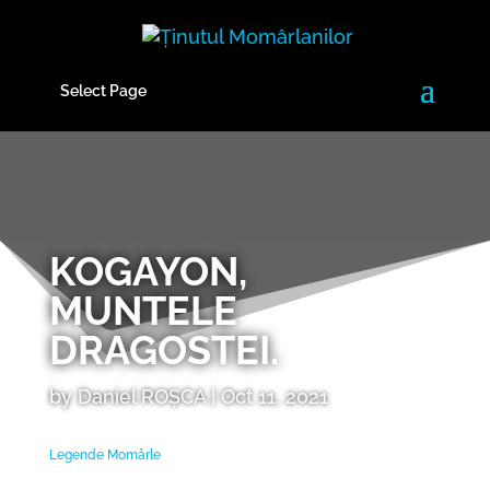
Select Page
KOGAYON,
MUNTELE
DRAGOSTEI.
by
Daniel ROȘCA
|
Oct 11, 2021
Legende
Momârle