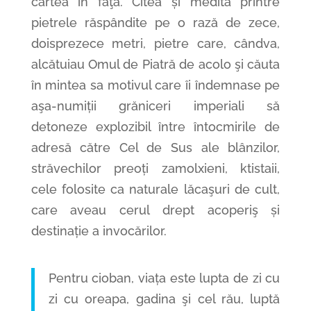
cartea în faţă. Citea și medita printre
pietrele răspândite pe o rază de zece,
doisprezece metri, pietre care, cândva,
alcătuiau Omul de Piatră de acolo şi căuta
în mintea sa motivul care îi îndemnase pe
aşa-numiții grăniceri imperiali să
detoneze explozibil între întocmirile de
adresă către Cel de Sus ale blânzilor,
străvechilor preoți zamolxieni, ktistaii,
cele folosite ca naturale lăcaşuri de cult,
care aveau cerul drept acoperiş și
destinație a invocărilor.
Pentru cioban, viața este lupta de zi cu
zi cu oreapa, gadina şi cel rău, luptă