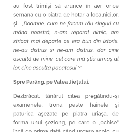
au fost trimişi să arunce în aer orice
semăna cu o piatră de hotar a localnicilor,
şi… „
Doamne, cum ne facem rău singuri cu
mâna noastră, n-am reparat nimic, am
stricat mai departe ce era bun din istorie,
ne-au distrus și ne-am distrus, dar cine
ascultă de mine, cel care mă știu urmaş al
lor, cine ascultă păcătosul
?”
Spre Parâng, pe Valea Jiețului.
Dezbrăcat, tânărul citea pregătindu-și
examenele, trona peste hainele şi
păturica aşezate pe piatra uriaşă, de
forma unui şezlong, pe care o „ochise”
încă de prima dată când urcase acolo, cu