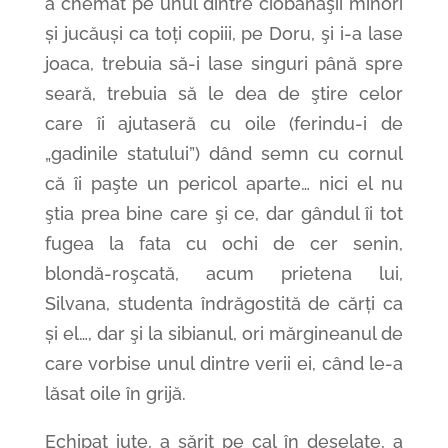
a chemat pe unul dintre ciobănaşii minori
și jucăuși ca toți copiii, pe Doru, şi i-a lase
joaca, trebuia să-i lase singuri până spre
seară, trebuia să le dea de ştire celor
care îi ajutaseră cu oile (ferindu-i de
„gadinile statului”) dând semn cu cornul
că îi paşte un pericol aparte… nici el nu
ştia prea bine care şi ce, dar gândul îi tot
fugea la fata cu ochi de cer senin,
blondă-roşcată, acum prietena lui,
Silvana, studenta îndrăgostită de cărți ca
și el…, dar şi la sibianul, ori mărgineanul de
care vorbise unul dintre verii ei, când le-a
lăsat oile în grijă.
Echipat iute, a sărit pe cal în deşelate, a