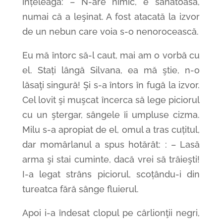
înțeleagă: – N-are nimic, e sănătoasă,
numai că a leşinat. A fost atacată la izvor
de un nebun care voia s-o nenorocească.
Eu mă întorc să-l caut, mai am o vorbă cu
el. Stați lângă Silvana, ea mă ştie, n-o
lăsaţi singură! Şi s-a întors în fugă la izvor.
Cel lovit şi muşcat încerca să lege piciorul
cu un ştergar, sângele îi umpluse cizma.
Milu s-a apropiat de el, omul a tras cuțitul,
dar momârlanul a spus hotărât: : – Lasă
arma şi stai cuminte, dacă vrei să trăieşti!
I-a legat strâns piciorul, scoțându-i din
tureatca fără sânge fluierul.
Apoi i-a îndesat clopul pe cârlionţii negri,