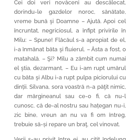
Cei doi veri novăceni au descălecat,
dorindu-le gazdelor noroc, sănătate,
vreme bună şi Doamne – Ajută. Apoi cel
încruntat, negriciosul, a înfipt privirile în
Milu: – Spune! Flăcăul s-a apropiat de el,
i-a înmânat bâta şi fluierul. – Ăsta a fost, o
matahală. – Şi? Milu a zâmbit cum numai
el ştia, dezarmant. – Eu i-am rupt umărul
cu bâta şi Albu i-a rupt pulpa piciorului cu
dinții. Silvana, sora voastră n-a păţit nimic,
dar mărgineanul sau ce-o fi, că nu-l
cunosc, că de-al nostru sau hațegan nu-i,
zic bine, vreun an nu va fi om întreg,
trebuie să-și repare un braţ, cel vinovat.
Verii s-au privit între ei, au citit îndelung