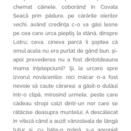
chemat câinele, coborând în Covata
Seacă prin pădure, pe cărările oierilor
vechi, având credinţa c-o va găsi lesne
pe cea care urca pieptiş la stână, dinspre
Lotru; ceva, cineva parcă îi şoptea că
omul acela nu era purtat de gând bun, şi-
apoi prevederea nu a fost dintotdeauna
mama înțelepciunii? Şi, la urcare spre
izvorul novăcenilor, nici măcar n-a fost
nevoie să caute cărarea: a găsit-o dulăul
într-o clipă, mirosind urmele, peste care
cădeau stropi calzi dintr-un nor care se
rătăcise deasupra muntelui. A descălecat
în viteză când a auzit vânzoleala de lângă
țuțur şi, cu bâta-n mână, s-a apropiat