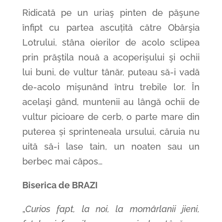
Ridicată pe un uriaş pinten de păşune
înfipt cu partea ascuțită către Obârşia
Lotrului, stâna oierilor de acolo sclipea
prin prăştila nouă a acoperişului şi ochii
lui buni, de vultur tânăr, puteau să-i vadă
de-acolo mişunând întru trebile lor. În
acelaşi gând, muntenii au lângă ochii de
vultur picioare de cerb, o parte mare din
puterea și sprinteneala ursului, căruia nu
uită să-i lase tain, un noaten sau un
berbec mai căpos…
Biserica de BRAZI
„
Curios fapt, la noi, la momârlanii jieni,