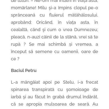
de tutun: – Ne-om mai întâlni în viața asta,
momârlane! Milu şi-a împins clopul pe-o
sprânceană cu fluierul mătăhălosului,
aprobând: Oricând, în viața asta, în
cealaltă, când şi cum o vrea Dumnezeu;
pleacă, n-auzi câinii de la stână, vrei să te
rupă ? Se mai schimbă și vremea, a
început să semene cu oamenii, oare de
ce ?
Baciul Petru
L-a mângâiat apoi pe Stelu, i-a frecat
spinarea transpirată cu şomoioage de
iarbă şi au făcut în grabă drumul îndărăt,
că se apropia mulsoarea de seară. Au