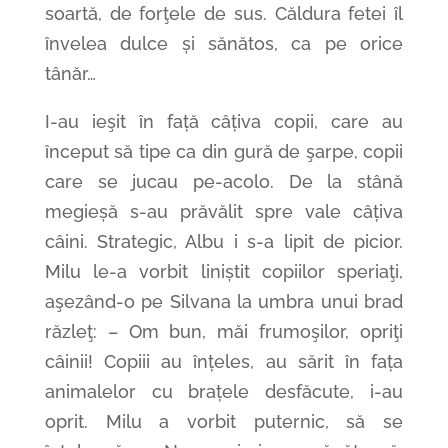
soartă, de forţele de sus. Căldura fetei îl
învelea dulce și sănătos, ca pe orice
tânăr…
I-au ieşit în față câțiva copii, care au
început să tipe ca din gură de şarpe, copii
care se jucau pe-acolo. De la stână
megieșă s-au prăvălit spre vale câțiva
câini. Strategic, Albu i s-a lipit de picior.
Milu le-a vorbit liniștit copiilor speriaţi,
aşezând-o pe Silvana la umbra unui brad
răzleţ: – Om bun, măi frumoşilor, opriţi
câinii! Copiii au înțeles, au sărit în fața
animalelor cu brațele desfăcute, i-au
oprit. Milu a vorbit puternic, să se