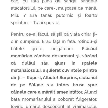
cap, cu fața plină de sânge, sângele
atacatorului, pe care-l muşcase de mână.
Milu ? Era tânăr, puternic și foarte
sprinten. – Tu ai spus-o!
Pentru ce-ai făcut, să ştii că viața chiar ţi-
e în cumpănă. Erau față în față, rotindu-şi
bâtele grele, ucigătoare.
Flăcăul
momârlan zâmbea dezarmant şi, văzând
că dulăul său ajuns în spatele
mătăhălosului, a şuierat cuvintele printre
dinţi: – Rupe-l, Albule! Surprins, ciobanul
de pe Sălane s-a întors brusc spre
câinele care a mârâit ameninţător.
Atunci
bâta momârlanului a coborât fulgerător,
lovind umărul descoperit al vrăjmaşului.