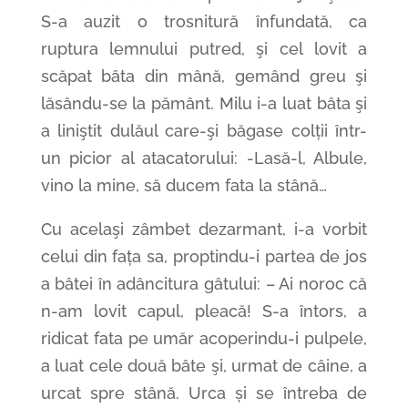
S-a auzit o trosnitură înfundată, ca
ruptura lemnului putred, şi cel lovit a
scăpat bâta din mână, gemând greu şi
lăsându-se la pământ. Milu i-a luat bâta şi
a liniştit dulăul care-şi băgase colții într-
un picior al atacatorului: -Lasă-l, Albule,
vino la mine, să ducem fata la stână…
Cu acelaşi zâmbet dezarmant, i-a vorbit
celui din fața sa, proptindu-i partea de jos
a bâtei în adâncitura gâtului: – Ai noroc că
n-am lovit capul, pleacă! S-a întors, a
ridicat fata pe umăr acoperindu-i pulpele,
a luat cele două bâte şi, urmat de câine, a
urcat spre stână. Urca și se întreba de