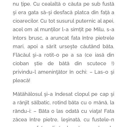
nu țipe. Cu cealaltă o căuta pe sub fustă
şi era gata să-şi desfacă platca din față a
cioarecilor. Cu tot susurul puternic al apei,
acel om al munților l-a simțit pe Milu, s-a
întors brusc, a aruncat fata între pietrele
mari, apoi a sărit urseşte căutând bâta.
Flăcăul şi-a rotit-o pe a sa (ce iasă din
cioban știe de bâtă din scutece !)
privindu-l ameninţător în ochi: – Las-o şi
pleacă!
Mătăhălosul şi-a îndesat clopul pe cap şi
a rânjit sălbatic, rotind bâta cu o mână, la
rându-i: – Bâta o las odată cu viaţa! Fata
zăcea între pietre, leşinată, cu fustele-n