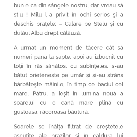
bun e ca din sângele nostru, dar vreau să
știu ! Milu l-a privit în ochi serios şi a
deschis brațele: – Călare pe Stelu şi cu
dulăul Albu drept călăuză.
A urmat un moment de tăcere cât să
numeri până la șapte, apoi au izbucnit cu
toții în râs sănătos, cu subînţeles, s-au
bătut prieteneşte pe umăr şi şi-au strâns
bărbăteşte mâinile, în timp ce baciul cel
mare, Pătru, a ieşit în lumina nouă a
soarelui cu o cană mare plină cu
gustoasa, răcoroasa băutură.
Soarele se înălța filtrat de creştetele
ascuțite ale brazilor şi în căldura lui