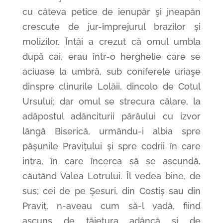
cu câteva petice de ienupăr şi jneapăn
crescute de jur-împrejurul brazilor și
molizilor. Întâi a crezut că omul umbla
după cai, erau într-o herghelie care se
aciuase la umbră, sub coniferele uriaşe
dinspre clinurile Lolăii, dincolo de Cotul
Ursului; dar omul se strecura călare, la
adăpostul adânciturii pârâului cu izvor
lângă Biserică, urmându-i albia spre
păşunile Pravițului şi spre codrii în care
intra, în care încerca să se ascundă,
căutând Valea Lotrului. Îl vedea bine, de
sus; cei de pe Şesuri, din Costiş sau din
Praviț, n-aveau cum să-l vadă, fiind
ascuns de tăietura adâncă şi de