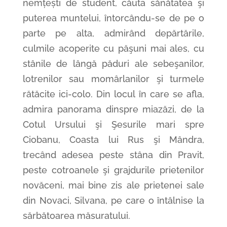
nemțești de student, căuta sănătatea şi
puterea muntelui, întorcându-se de pe o
parte pe alta, admirând depărtările,
culmile acoperite cu păşuni mai ales, cu
stânile de lângă păduri ale sebeşanilor,
lotrenilor sau momârlanilor şi turmele
rătăcite ici-colo. Din locul în care se afla,
admira panorama dinspre miazăzi, de la
Cotul Ursului şi Şesurile mari spre
Ciobanu, Coasta lui Rus şi Mândra,
trecând adesea peste stâna din Pravit,
peste cotroanele şi grajdurile prietenilor
novăceni, mai bine zis ale prietenei sale
din Novaci, Silvana, pe care o întâlnise la
sărbătoarea măsuratului.