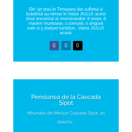
Din '97 stau în Timișoara dar sufletul și
buletinul au rămas în Valea JIULUI, acest
ținut ancestral al momârlanilor. 6 orașe, 6
masive muntoase, 1 comună, o singură
vale și 3 stațiuni turistice... Valea JIULUI,
acasă.
Pensiunea de la Cascada
Șipot
Minunăția din Merișor Cascada Șipot, un
obiectiv...