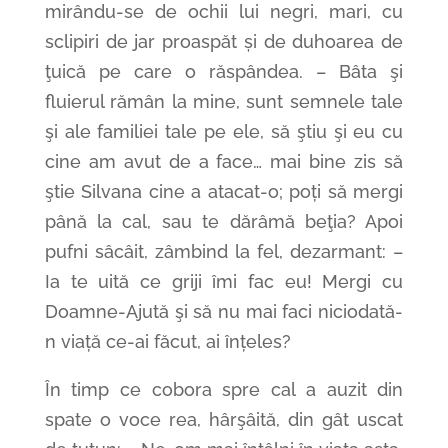
mirându-se de ochii lui negri, mari, cu
sclipiri de jar proaspăt și de duhoarea de
ţuică pe care o răspândea. – Bâta şi
fluierul rămân la mine, sunt semnele tale
şi ale familiei tale pe ele, să ştiu şi eu cu
cine am avut de a face… mai bine zis să
ştie Silvana cine a atacat-o; poți să mergi
până la cal, sau te dărâmă beţia? Apoi
pufni sâcâit, zâmbind la fel, dezarmant: –
Ia te uită ce griji îmi fac eu! Mergi cu
Doamne-Ajută şi să nu mai faci niciodată-
n viață ce-ai făcut, ai înțeles?
În timp ce cobora spre cal a auzit din
spate o voce rea, hârşâită, din gât uscat