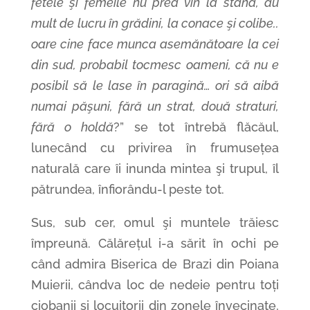
fetele şi femeile nu prea vin la stână, au
mult de lucru în grădini, la conace şi colibe..
oare cine face munca asemănătoare la cei
din sud, probabil tocmesc oameni, că nu e
posibil să le lase în paragină… ori să aibă
numai păşuni, fără un strat, două straturi,
fără o holdă
?” se tot întrebă flăcăul,
lunecând cu privirea în frumusețea
naturală care îi inunda mintea şi trupul, îl
pătrundea, înfiorându-l peste tot.
Sus, sub cer, omul şi muntele trăiesc
împreună. Călărețul i-a sărit în ochi pe
când admira Biserica de Brazi din Poiana
Muierii, cândva loc de nedeie pentru toți
ciobanii şi locuitorii din zonele învecinate,