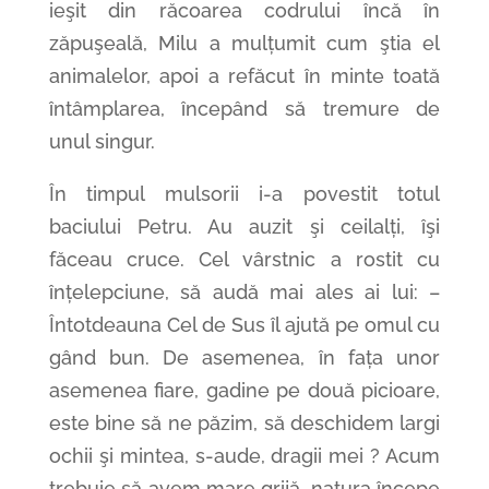
ieşit din răcoarea codrului încă în
zăpuşeală, Milu a mulțumit cum ştia el
animalelor, apoi a refăcut în minte toată
întâmplarea, începând să tremure de
unul singur.
În timpul mulsorii i-a povestit totul
baciului Petru. Au auzit şi ceilalți, îşi
făceau cruce. Cel vârstnic a rostit cu
înțelepciune, să audă mai ales ai lui: –
Întotdeauna Cel de Sus îl ajută pe omul cu
gând bun. De asemenea, în fața unor
asemenea fiare, gadine pe două picioare,
este bine să ne păzim, să deschidem largi
ochii şi mintea, s-aude, dragii mei ? Acum
trebuie să avem mare grijă, natura începe