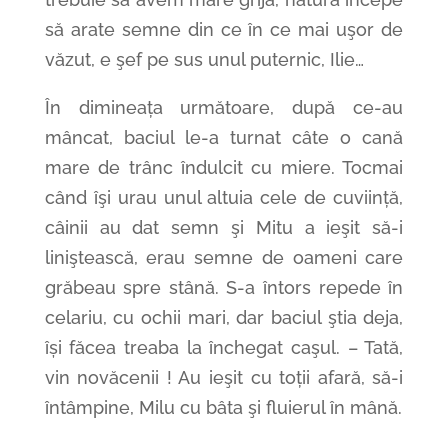
să arate semne din ce în ce mai uşor de
văzut, e şef pe sus unul puternic, Ilie…
În dimineața următoare, după ce-au
mâncat, baciul le-a turnat câte o cană
mare de trânc îndulcit cu miere. Tocmai
când îşi urau unul altuia cele de cuviință,
câinii au dat semn şi Mitu a ieşit să-i
liniştească, erau semne de oameni care
grăbeau spre stână. S-a întors repede în
celariu, cu ochii mari, dar baciul ştia deja,
își făcea treaba la închegat caşul. – Tată,
vin novăcenii ! Au ieşit cu toții afară, să-i
întâmpine, Milu cu bâta şi fluierul în mână.