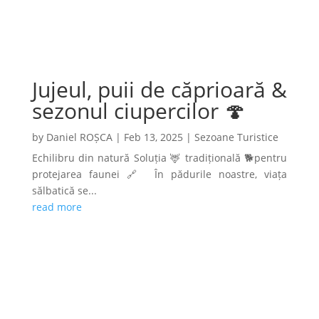
Jujeul, puii de căprioară &
sezonul ciupercilor 🍄
by
Daniel ROȘCA
|
Feb 13, 2025
|
Sezoane Turistice
Echilibru din natură Soluția 🦌 tradițională 🐕pentru
protejarea faunei 🔗 În pădurile noastre, viața
sălbatică se...
read more