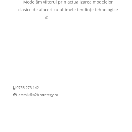
Modelăm viitorul prin actualizarea modelelor
clasice de afaceri cu ultimele tendințe tehnologice
G E N E S Y S
©
0758 273 142
letstalk@b2b-strategy.ro