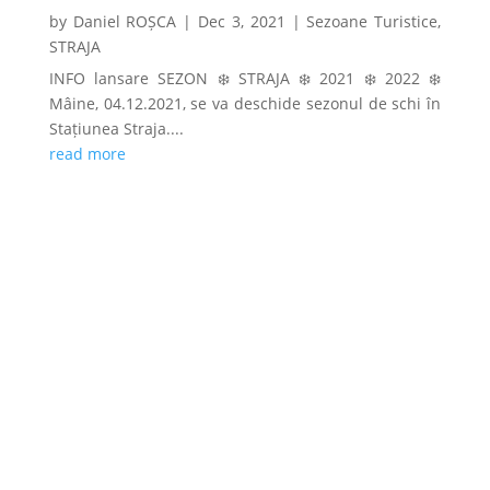
by
Daniel ROȘCA
|
Dec 3, 2021
|
Sezoane Turistice
,
STRAJA
INFO lansare SEZON ❄️ STRAJA ❄️ 2021 ❄️ 2022 ❄️
Mâine, 04.12.2021, se va deschide sezonul de schi în
Stațiunea Straja....
read more