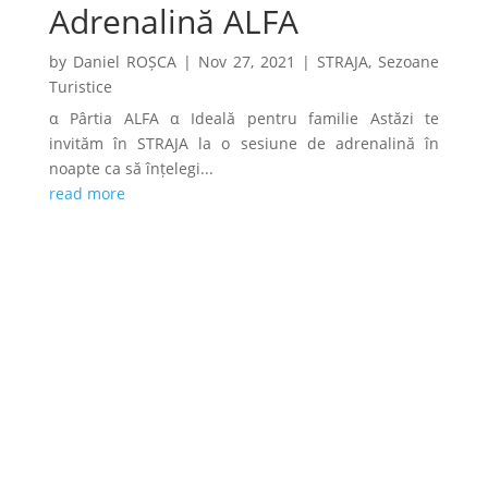
Adrenalină ALFA
by
Daniel ROȘCA
|
Nov 27, 2021
|
STRAJA
,
Sezoane
Turistice
α Pârtia ALFA α Ideală pentru familie Astăzi te
invităm în STRAJA la o sesiune de adrenalină în
noapte ca să înțelegi...
read more