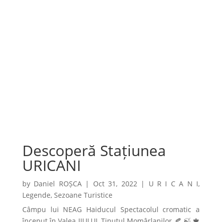
Descoperă Stațiunea
URICANI
by
Daniel ROȘCA
|
Oct 31, 2022
|
U R I C A N I
,
Legende
,
Sezoane Turistice
Câmpu lui NEAG Haiducul Spectacolul cromatic a
început în Valea JIULUI, Ținutul Momârlanilor 🍂 🍃 🍁