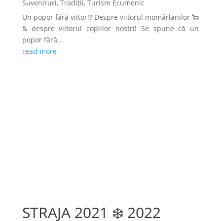
Suveniruri
,
Tradiții
,
Turism Ecumenic
Un popor fără viitor!? Despre viitorul momârlanilor 🐑
& despre viitorul copiilor noștri! Se spune că un
popor fără...
read more
STRAJA 2021 ❄️ 2022