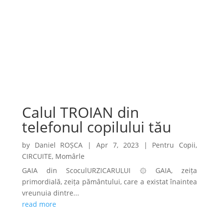
Calul TROIAN din
telefonul copilului tău
by
Daniel ROȘCA
|
Apr 7, 2023
|
Pentru Copii
,
CIRCUITE
,
Momârle
GAIA din ScoculURZICARULUI ۞ GAIA, zeița
primordială, zeița pământului, care a existat înaintea
vreunuia dintre...
read more