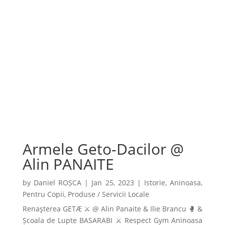
Armele Geto-Dacilor @
Alin PANAITE
by
Daniel ROȘCA
|
Jan 25, 2023
|
Istorie
,
Aninoasa
,
Pentru Copii
,
Produse / Servicii Locale
Renaşterea GETÆ ⚔️ @ Alin Panaite & Ilie Brancu 🥊 &
Școala de Lupte BASARABI ⚔️ Respect Gym Aninoasa