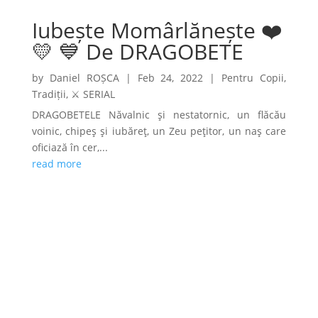
Iubește Momârlănește ❤️
💛 💙 De DRAGOBETE
by
Daniel ROȘCA
|
Feb 24, 2022
|
Pentru Copii
,
Tradiții
,
⚔️ SERIAL
DRAGOBETELE Năvalnic şi nestatornic, un flăcău
voinic, chipeş şi iubăreţ, un Zeu peţitor, un naş care
oficiază în cer,...
read more