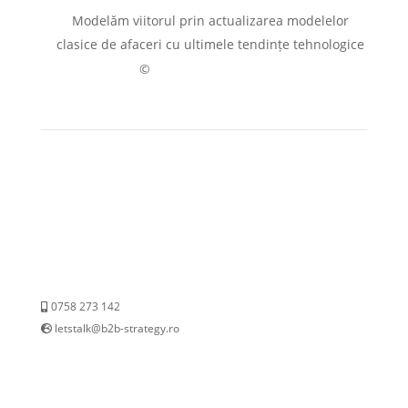
Modelăm viitorul prin actualizarea modelelor
clasice de afaceri cu ultimele tendințe tehnologice
G E N E S Y S
©
0758 273 142
letstalk@b2b-strategy.ro