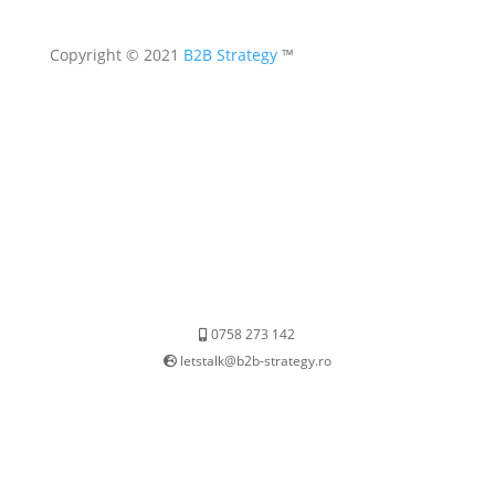
Copyright © 2021
B2B Strategy
™
0758 273 142
letstalk@b2b-strategy.ro