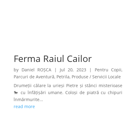
Ferma Raiul Cailor
by
Daniel ROȘCA
|
Jul 20, 2023
|
Pentru Copii
,
Parcuri de Aventură
,
Petrila
,
Produse / Servicii Locale
Drumeții călare la urieși Pietre și stânci misterioase
🐎 cu înfățișări umane. Coloși de piatră cu chipuri
înmărmurite...
read more