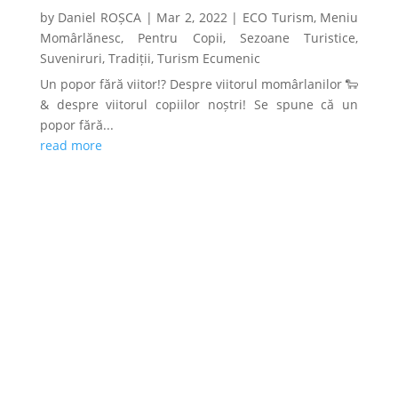
by
Daniel ROȘCA
|
Mar 2, 2022
|
ECO Turism
,
Meniu
Momârlănesc
,
Pentru Copii
,
Sezoane Turistice
,
Suveniruri
,
Tradiții
,
Turism Ecumenic
Un popor fără viitor!? Despre viitorul momârlanilor 🐑
& despre viitorul copiilor noștri! Se spune că un
popor fără...
read more