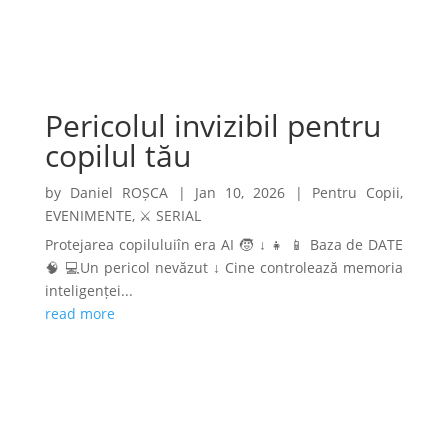
Pericolul invizibil pentru
copilul tău
by
Daniel ROȘCA
|
Jan 10, 2026
|
Pentru Copii
,
EVENIMENTE
,
⚔️ SERIAL
Protejarea copiluluiîn era AI 🧒 ↓ 👧 📱 Baza de DATE
🧠 💻Un pericol nevăzut ↓ Cine controlează memoria
inteligenței...
read more