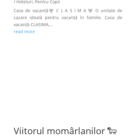
/ Hoteluri
,
Pentru Copii
Casa de vacanță🦌 C L A S I M A 🦌 O unitate de
cazare ideală pentru vacanță în familie. Casa de
vacanță CLASIMA,...
read more
Viitorul momârlanilor 🐑