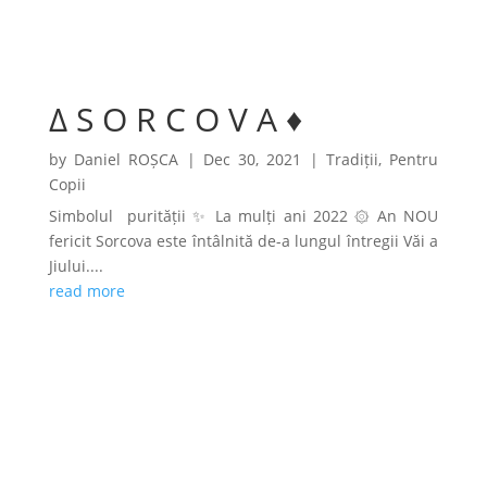
∆ S O R C O V A ♦
by
Daniel ROȘCA
|
Dec 30, 2021
|
Tradiții
,
Pentru
Copii
Simbolul purității ✨ La mulți ani 2022 ۞ An NOU
fericit Sorcova este întâlnită de-a lungul întregii Văi a
Jiului....
read more