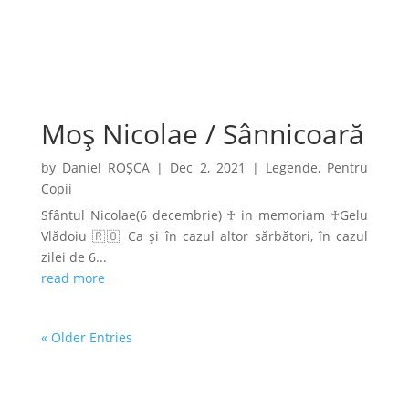
Moş Nicolae / Sânnicoară
by
Daniel ROȘCA
|
Dec 2, 2021
|
Legende
,
Pentru
Copii
Sfântul Nicolae(6 decembrie) ♰ in memoriam ♰Gelu
Vlădoiu 🇷🇴 Ca şi în cazul altor sărbători, în cazul
zilei de 6...
read more
« Older Entries