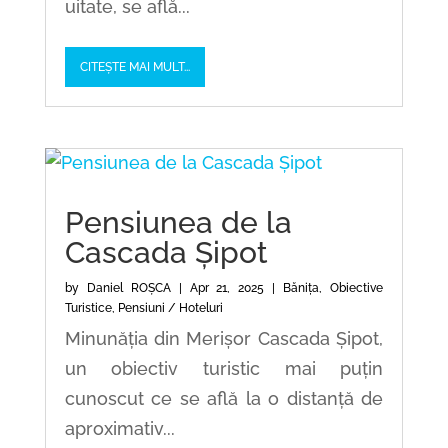
uitate, se află...
CITEȘTE MAI MULT...
Pensiunea de la
Cascada Șipot
by
Daniel ROȘCA
|
Apr 21, 2025
|
Bănița
,
Obiective
Turistice
,
Pensiuni / Hoteluri
Minunăția din Merișor Cascada Șipot,
un obiectiv turistic mai puțin
cunoscut ce se află la o distanță de
aproximativ...