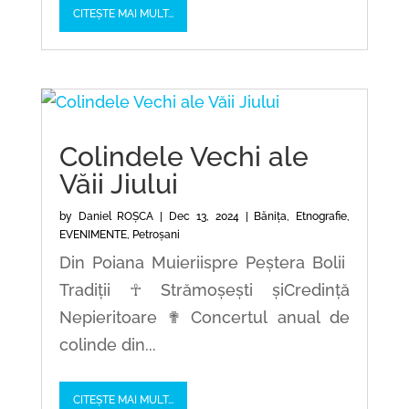
CITEȘTE MAI MULT...
Colindele Vechi ale
Văii Jiului
by
Daniel ROȘCA
|
Dec 13, 2024
|
Bănița
,
Etnografie
,
EVENIMENTE
,
Petroșani
Din Poiana Muieriispre Peștera Bolii
Tradiții ☥ Strămoșești șiCredință
Nepieritoare ✟ Concertul anual de
colinde din...
CITEȘTE MAI MULT...