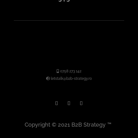
0758 273 142
letstalk@b2b-strategy.ro
Copyright © 2021
B2B Strategy
™