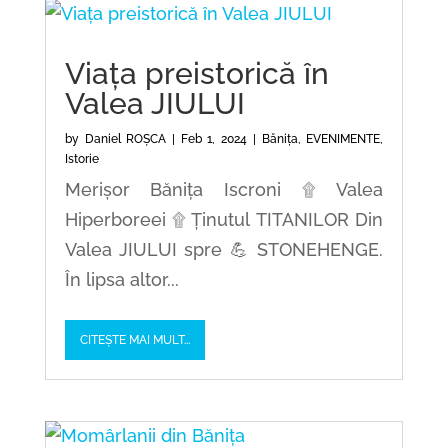
Viața preistorică în
Valea JIULUI
by
Daniel ROȘCA
|
Feb 1, 2024
|
Bănița
,
EVENIMENTE
,
Istorie
Merișor Bănița Iscroni ۩ Valea
Hiperboreei ۩ Ținutul TITANILOR Din
Valea JIULUI spre 💪 STONEHENGE.
În lipsa altor...
CITEȘTE MAI MULT...