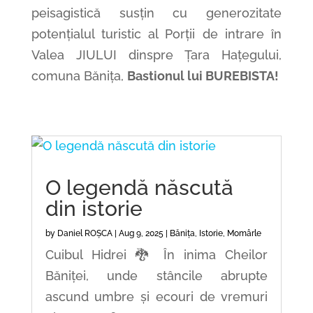
peisagistică susțin cu generozitate
potențialul turistic al Porții de intrare în
Valea JIULUI dinspre Țara Hațegului,
comuna Bănița,
Bastionul lui BUREBISTA!
O legendă născută
din istorie
by
Daniel ROȘCA
|
Aug 9, 2025
|
Bănița
,
Istorie
,
Momârle
Cuibul Hidrei 🐉 În inima Cheilor
Băniței, unde stâncile abrupte
ascund umbre și ecouri de vremuri