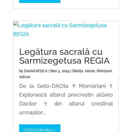
Legătura sacrală cu
Sarmizegetusa REGIA
by
Daniel ROȘCA
|
Nov 5, 2024
|
Bănița
,
Istorie
,
Petroșani
,
Vulcan
De la Geto-DACIla ♰ Momârlani ☥
Explorează altarul precreștin alGeto
Dacilor ☥ din altarul creștinal
urmașilor...
CITEȘTE MAI MULT...