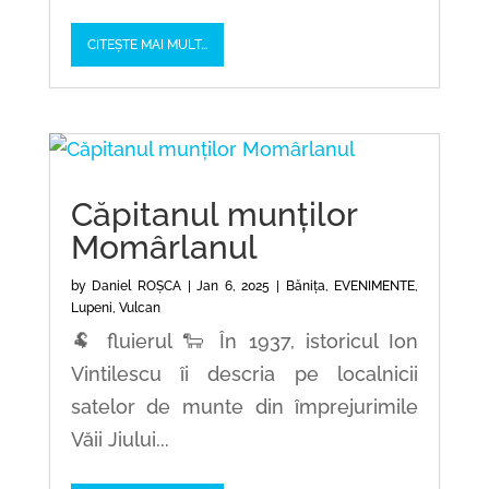
CITEȘTE MAI MULT...
Căpitanul munților
Momârlanul
by
Daniel ROȘCA
|
Jan 6, 2025
|
Bănița
,
EVENIMENTE
,
Lupeni
,
Vulcan
🐏 fluierul 🐑 În 1937, istoricul Ion
Vintilescu îi descria pe localnicii
satelor de munte din împrejurimile
Văii Jiului...