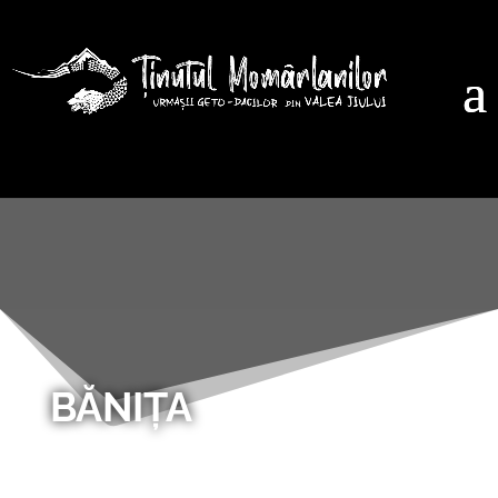
BĂNIȚA