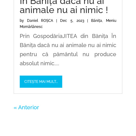
În Bănița dacă nu ai
animale nu ai nimic !
by
Daniel ROȘCA
|
Dec 5, 2023
|
Bănița
,
Meniu
Momârlănesc
Prin GospodăriaJITEA din Bănița În
Bănița dacă nu ai animale nu ai nimic
pentru că pământul nu produce
absolut nimic....
CITEȘTE MAI MULT...
« Older Entries