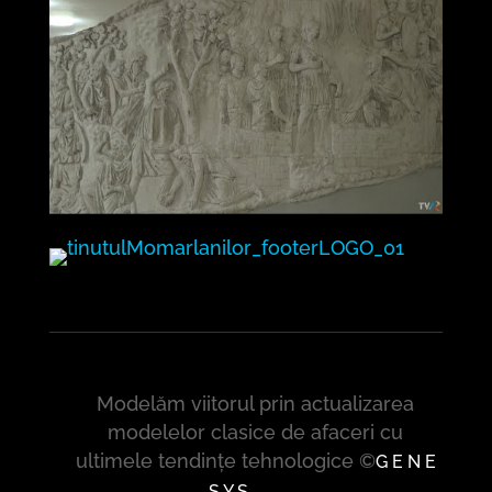
Modelăm viitorul prin actualizarea
modelelor clasice de afaceri cu
ultimele tendințe tehnologice ©
G E N E
S Y S