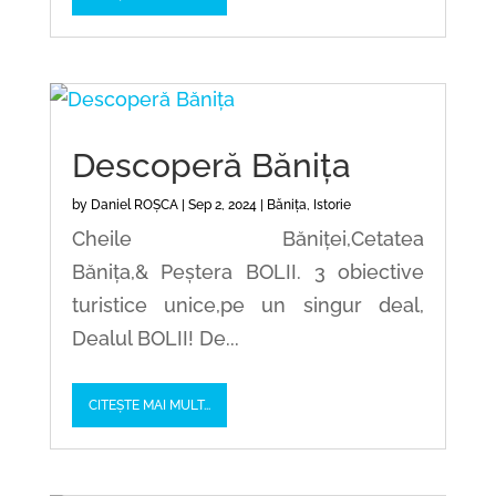
Descoperă Bănița
by
Daniel ROȘCA
|
Sep 2, 2024
|
Bănița
,
Istorie
Cheile Băniței,Cetatea
Bănița,& Peștera BOLII. 3 obiective
turistice unice,pe un singur deal,
Dealul BOLII! De...
CITEȘTE MAI MULT...