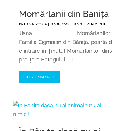
Momârlanii din Bănița
by
Daniel ROȘCA
|
Jan 28, 2024
|
Bănița
,
EVENIMENTE
Jiana Momârlanilor
Familia Cigmaian din Bănița, poarta d
e intrare în Ținutul Momârlanilor dins
pre Țara Hațegului ✍🏻...
CITEȘTE MAI MULT...