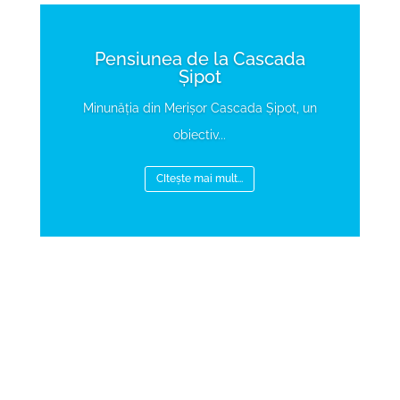
Pensiunea de la Cascada
Șipot
Minunăția din Merișor Cascada Șipot, un
obiectiv...
CItește mai mult...