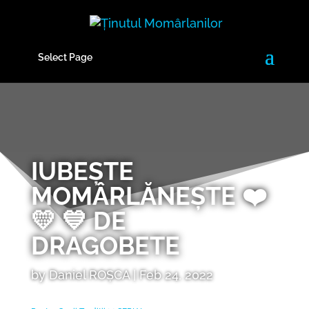
Select Page
IUBEȘTE
MOMÂRLĂNEȘTE ❤️
💛 💙 DE
DRAGOBETE
by
Daniel ROȘCA
|
Feb 24, 2022