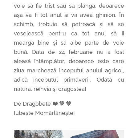
voie să fie trist sau să plângă, deoarece
aşa va fi tot anul şi va avea ghinion. În
schimb, trebuie să petreacă şi să se
veselească pentru ca tot anul să îi
meargă bine şi să aibe parte de voie
bună. Data de 24 februarie nu a fost
aleasă întâmplător, deoarece este care
ziua marchează începutul anului agricol,
adică începutul primăverii. Odată cu
natura, reînvia şi dragostea!
De Dragobete
❤️ 💛 💙
Iubește Momârlănește!