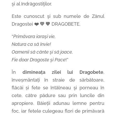
şi al îndrăgostiţilor.
Este cunoscut şi sub numele de Zânul
Dragostei
❤️ 💛 💙
DRAGOBETE.
“
Primăvara iaraşi vie,
Natura ca să învie!
Oamenii să cânte şi să joace,
Fie doar Dragoste şi Pace
!”
În
dimineața zilei lui Dragobete
,
înveșmântați în straie de sărbătoare,
flăcăi și fete se întâlneau şi porneau în
cete, către pădure sau prin luncile din
apropiere. Băieții adunau lemne pentru
foc, iar fetele culegeau flori de primăvară