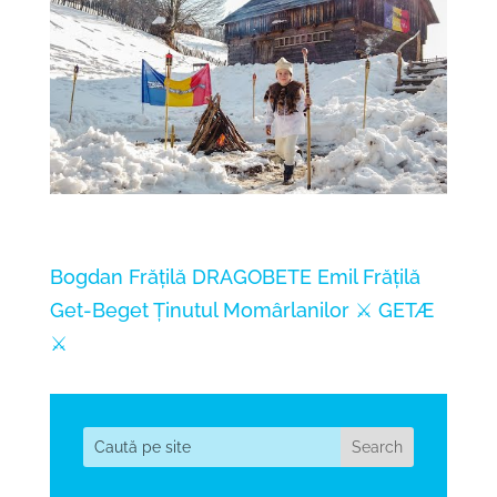
Bogdan Frățilă
DRAGOBETE
Emil Frățilă
Get-Beget
Ținutul Momârlanilor
⚔️ GETÆ
⚔️