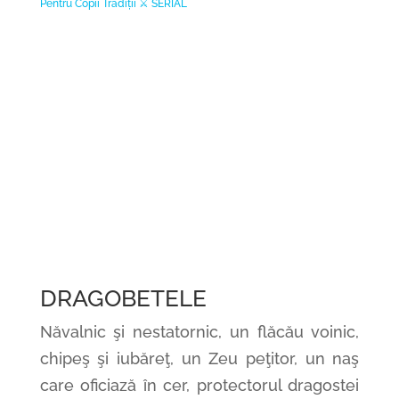
Pentru Copii
Tradiții
⚔️ SERIAL
DRAGOBETELE
Năvalnic şi nestatornic, un flăcău voinic,
chipeş şi iubăreţ, un Zeu peţitor, un naş
care oficiază în cer, protectorul dragostei