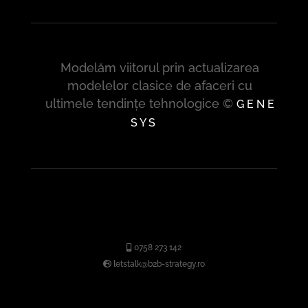
Modelăm viitorul prin actualizarea
modelelor clasice de afaceri cu
ultimele tendințe tehnologice ©
G E N E
S Y S
0758 273 142
letstalk@b2b-strategy.ro