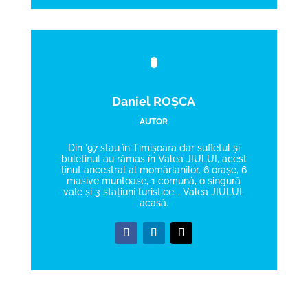
Daniel ROȘCA
AUTOR
Din '97 stau în Timișoara dar sufletul și
buletinul au rămas în Valea JIULUI, acest
ținut ancestral al momârlanilor. 6 orașe, 6
masive muntoase, 1 comună, o singură
vale și 3 stațiuni turistice... Valea JIULUI,
acasă.