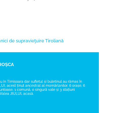
nici de supravieţuire
Tiroliană
 ROȘCA
au în Timișoara dar sufletul și buletinul au rămas în
UI, acest ținut ancestral al momârlanilor. 6 orașe, 6
toase, 1 comună, o singură vale și 3 stațiuni
.. Valea JIULUI, acasă.