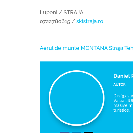
Lupeni / STRAJA
0722780615 /
skistraja.ro
Aerul de munte
MONTANA
Straja
Teh
Daniel
AUTOR
Din '97 st
Valea JIUL
masive mun
turistice.