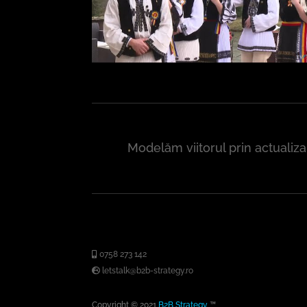
Modelăm viitorul prin actualiz
0758 273 142
letstalk@b2b-strategy.ro
Copyright © 2021
B2B Strategy
™