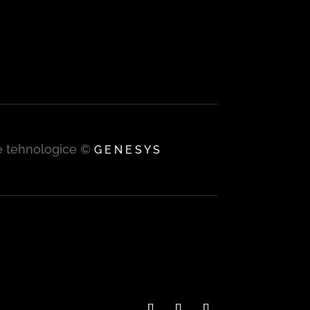
țe tehnologice ©
G E N E S Y S