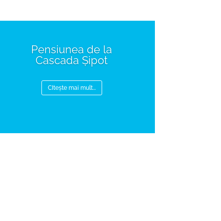
Pensiunea de la
Cascada Șipot
CItește mai mult...