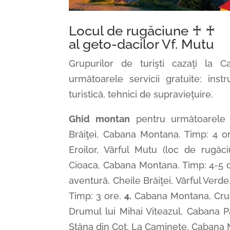
Locul de rugăciune ♰ ♰
al geto-dacilor Vf. Mutu
Grupurilor de turişti cazaţi la
următoarele servicii gratuite: instr
turistică, tehnici de supravieţuire.
Ghid montan
pentru următoarele t
Brăiţei, Cabana Montana. Timp: 4 or
Eroilor, Vârful Mutu (loc de rugăci
Cioaca, Cabana Montana. Timp: 4-5 o
aventură, Cheile Brăiţei, Vârful Verd
Timp: 3 ore.
4.
Cabana Montana, Cruce
Drumul lui Mihai Viteazul, Cabana P
Stâna din Cot, La Caminete, Cabana 