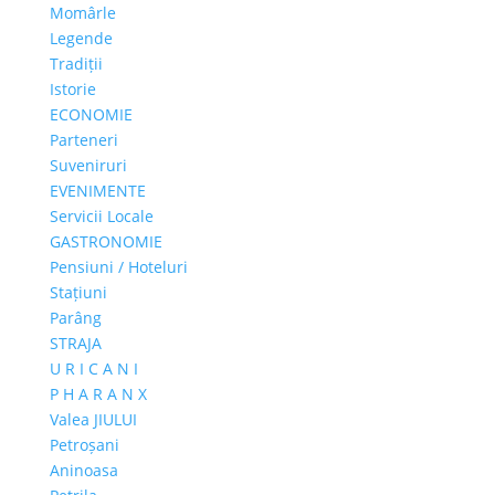
Momârle
Legende
Tradiții
Istorie
ECONOMIE
Parteneri
Suveniruri
EVENIMENTE
Servicii Locale
GASTRONOMIE
Pensiuni / Hoteluri
Stațiuni
Parâng
STRAJA
U R I C A N I
P H A R A N X
Valea JIULUI
Petroșani
Aninoasa