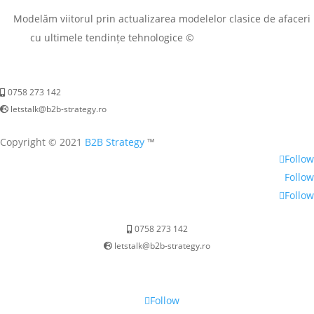
Modelăm viitorul prin actualizarea modelelor clasice de afaceri
G E N E S Y S
cu ultimele tendințe tehnologice ©
0758 273 142
letstalk@b2b-strategy.ro
Copyright © 2021
B2B Strategy
™
Follow
Follow
Follow
0758 273 142
letstalk@b2b-strategy.ro
Follow