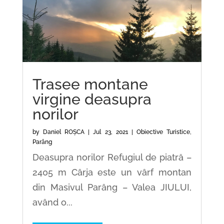
Trasee montane
virgine deasupra
norilor
by
Daniel ROȘCA
|
Jul 23, 2021
|
Obiective Turistice
,
Parâng
Deasupra norilor Refugiul de piatră –
2405 m Cârja este un vârf montan
din Masivul Parâng – Valea JIULUI,
având o...