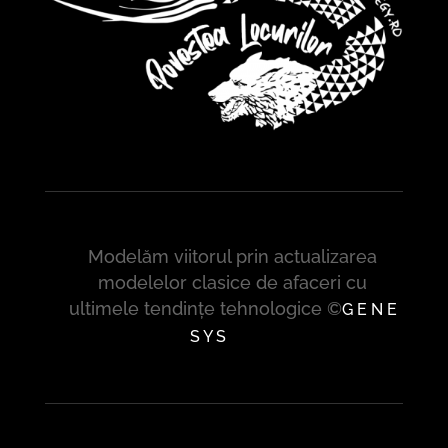
Modelăm viitorul prin actualizarea
modelelor clasice de afaceri cu
ultimele tendințe tehnologice ©
G E N E
S Y S