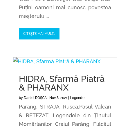
Puțini oameni mai cunosc povestea
meșterului...
CITEȘTE MAI MULT...
HIDRA, Sfarmă Piatră
& PHARANX
by
Daniel ROȘCA
|
Nov 8, 2021
|
Legende
Părâng, STRAJA, Rusca,Pasul Vâlcan
& RETEZAT. Legendele din Ținutul
Momârlanilor, Craiul Parâng, Flăcăul