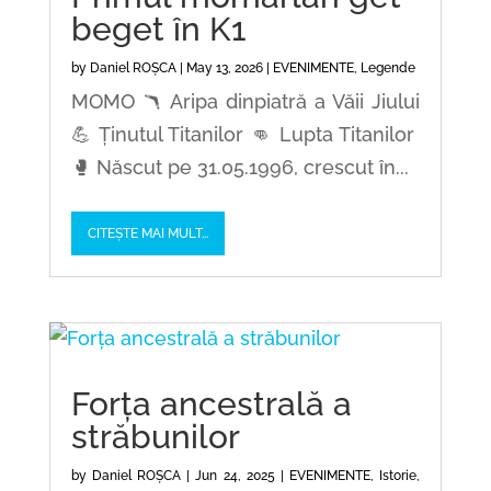
beget în K1
by
Daniel ROȘCA
|
May 13, 2026
|
EVENIMENTE
,
Legende
MOMO 🪃 Aripa dinpiatră a Văii Jiului
💪 Ținutul Titanilor 👊 Lupta Titanilor
🥊 Născut pe 31.05.1996, crescut în...
CITEȘTE MAI MULT...
Forța ancestrală a
străbunilor
by
Daniel ROȘCA
|
Jun 24, 2025
|
EVENIMENTE
,
Istorie
,