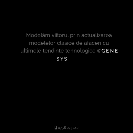
Modelăm viitorul prin actualizarea
modelelor clasice de afaceri cu
ultimele tendințe tehnologice ©
G E N E
S Y S
0758 273 142