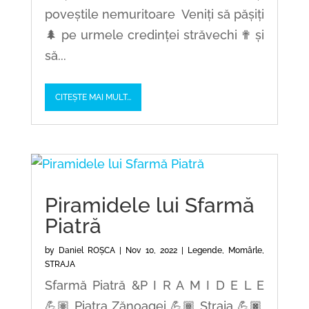
poveștile nemuritoare Veniți să pășiți
🌲 pe urmele credinței străvechi ✟ și
să...
CITEȘTE MAI MULT...
Piramidele lui Sfarmă
Piatră
by
Daniel ROȘCA
|
Nov 10, 2022
|
Legende
,
Momârle
,
STRAJA
Sfarmă Piatră &P I R A M I D E L E
💪🏽 Piatra Zănoagei 💪🏾 Straja 💪🏿