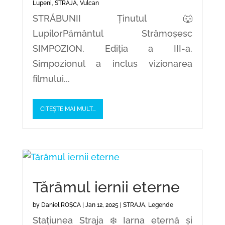
Lupeni
,
STRAJA
,
Vulcan
STRĂBUNII Ținutul 🐺
LupilorPământul Strămoșesc
SIMPOZION, Ediția a III-a.
Simpozionul a inclus vizionarea
filmului...
CITEȘTE MAI MULT...
Tărâmul iernii eterne
by
Daniel ROȘCA
|
Jan 12, 2025
|
STRAJA
,
Legende
Stațiunea Straja ❄️ Iarna eternă și