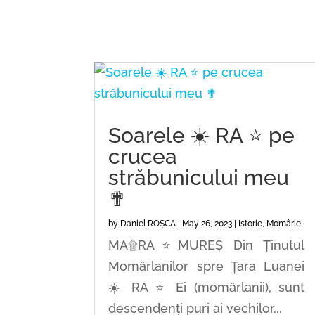
Soarele ☀️ RA ⭐ pe
crucea
străbunicului meu
✟
by
Daniel ROȘCA
|
May 26, 2023
|
Istorie
,
Momârle
MA۩RA⭐MUREȘ Din Ținutul
Momârlanilor spre Țara Luanei
☀️ RA ⭐ Ei (momârlanii), sunt
descendenți puri ai vechilor...