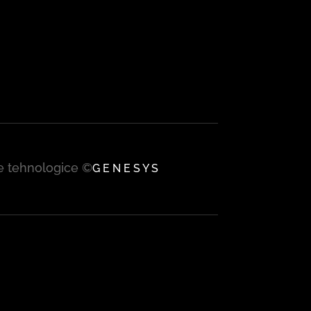
țe tehnologice ©
G E N E S Y S