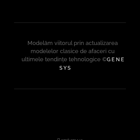
Modelăm viitorul prin actualizarea
modelelor clasice de afaceri cu
ultimele tendințe tehnologice ©
G E N E
S Y S