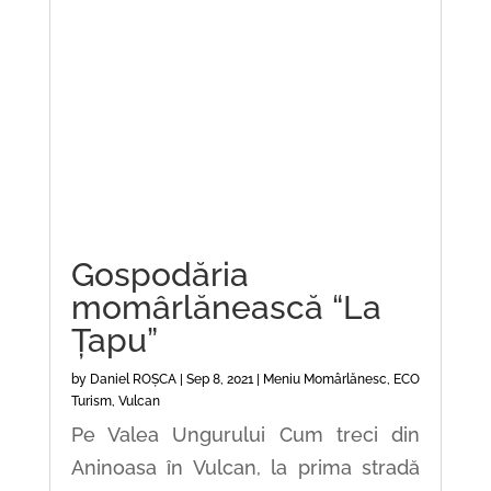
Gospodăria
momârlănească “La
Țapu”
by
Daniel ROȘCA
|
Sep 8, 2021
|
Meniu Momârlănesc
,
ECO
Turism
,
Vulcan
Pe Valea Ungurului Cum treci din
Aninoasa în Vulcan, la prima stradă