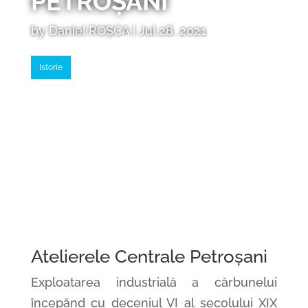
PETROȘANI
by
Daniel ROȘCA
|
Jul 28, 2021
Istorie
Atelierele Centrale Petroșani
Exploatarea industrială a cărbunelui
începând cu deceniul VI al secolului XIX