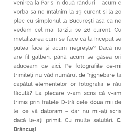
venirea la Paris în două rânduri – acum e
vorba să ne întâlnim la 19 curent și la 20
plec cu simplonul la București așa că ne
vedem cel mai târziu pe 26 curent. Cu
metalizarea cum se face că la început se
putea face și acum negrește? Dacă nu
are fil galben, până acum se găsea ori
aduceam de aici. Pe fotografiile ce-mi
trimiteți nu văd numărul de înjghebare la
capătul elementelor or fotografia e rău
făcută? La plecare v-am scris că v-am
trimis prin fratele D-tră cele doua mii de
lei ce vă datoram – dar nu mi-ați scris
dacă le-ați primit. Cu multe salutări,
C.
Brâncuși