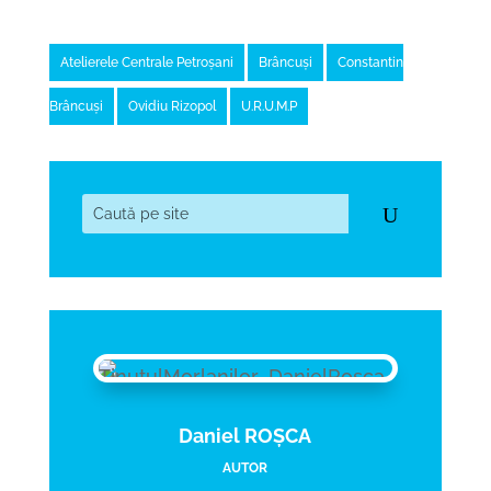
Atelierele Centrale Petroșani
Brâncuși
Constantin
Brâncuși
Ovidiu Rizopol
U.R.U.M.P
Daniel ROȘCA
AUTOR