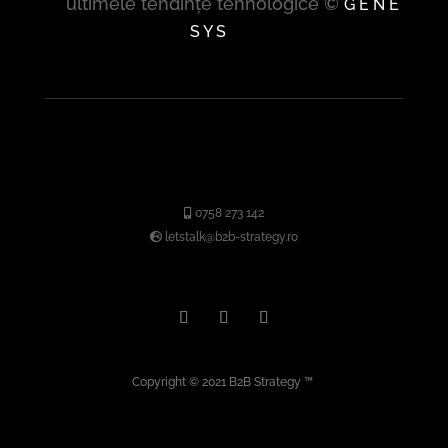
ultimele tendințe tehnologice ©
G E N E
S Y S
0758 273 142
letstalk@b2b-strategy.ro
Copyright © 2021
B2B Strategy
™