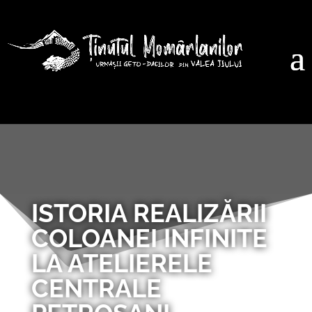
ISTORIA REALIZĂRII
COLOANEI INFINITE
LA ATELIERELE
CENTRALE