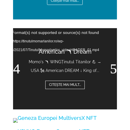
CItește mai mult...
Video
error: Format(s) not supported or source(s) not found
Player
d File: https://tinutulmomarlanilor.ro/wp-
American 🪃 Dream
t/uploads/2021/07/TinutulMomarlanilor_videoHEADER_01.mp4
Momo's 🪃 WINGȚinutul Titanilor 💪 →
USA 🗽 American DREAM ↓ King of...
CITEȘTE MAI MULT...