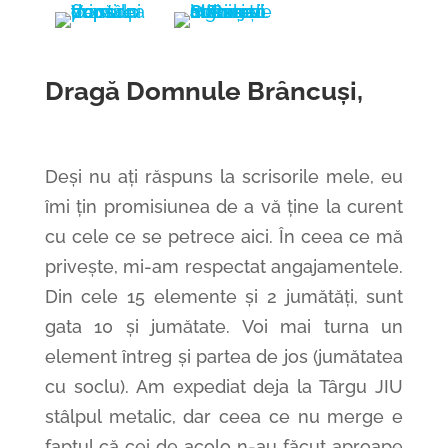
Dragă Domnule Brâncuși,
Deși nu ați răspuns la scrisorile mele, eu
îmi țin promisiunea de a vă ține la curent
cu cele ce se petrece aici. În ceea ce mă
privește, mi-am respectat angajamentele.
Din cele 15 elemente și 2 jumătăți, sunt
gata 10 și jumătate. Voi mai turna un
element întreg și partea de jos (jumătatea
cu soclu). Am expediat deja la Târgu JIU
stâlpul metalic, dar ceea ce nu merge e
faptul că cei de acolo n-au făcut aproape