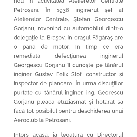
nou în activitatea Atelierelor Centrale
Petroșani. Ȋn 1936 inginerul şef al
Atelierelor Centrale, Ştefan Georgescu
Gorjanu, revenind cu automobilul dintr-o
delegaţie la Braşov, în oraşul Făgăraş are
o pană de motor. Ȋn timp ce era
remediată defecţiunea inginerul
Georgescu Gorjanu îl cunoşte pe tânărul
inginer Gustav Felix Stof, constructor şi
inspector de planoare. Ȋn urma discuţiilor
purtate cu tânărul inginer, ing. Georescu
Gorjanu pleacă etuziasmat şi hotărât să
facă tot posibilul pentru deschiderea unui
Aeroclub la Petroşani.
Ȋntors acasă, ia legătura cu Directorul