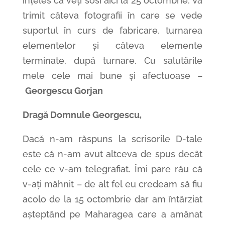
înțeles că veți sosi aici la 25 octombrie. Vă
trimit câteva fotografii în care se vede
suportul în curs de fabricare, turnarea
elementelor și câteva elemente
terminate, după turnare. Cu salutările
mele cele mai bune și afectuoase –
Georgescu Gorjan
Dragă Domnule Georgescu,
Dacă n-am răspuns la scrisorile D-tale
este că n-am avut altceva de spus decât
cele ce v-am telegrafiat. Îmi pare rău că
v-ați mâhnit – de alt fel eu credeam să fiu
acolo de la 15 octombrie dar am întârziat
așteptând pe Maharagea care a amânat