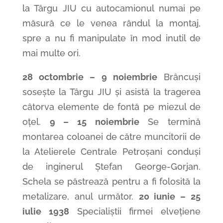
la Târgu JIU cu autocamionul numai pe
măsură ce le venea rândul la montaj,
spre a nu fi manipulate în mod inutil de
mai multe ori.
28 octombrie – 9 noiembrie
Brâncuși
sosește la Târgu JIU și asistă la tragerea
câtorva elemente de fontă pe miezul de
oțel.
9 – 15 noiembrie
Se termină
montarea coloanei de către muncitorii de
la Atelierele Centrale Petroșani conduși
de inginerul Ștefan George-Gorjan.
Schela se păstrează pentru a fi folosită la
metalizare, anul următor.
20 iunie – 25
iulie 1938
Specialiștii firmei elvețiene