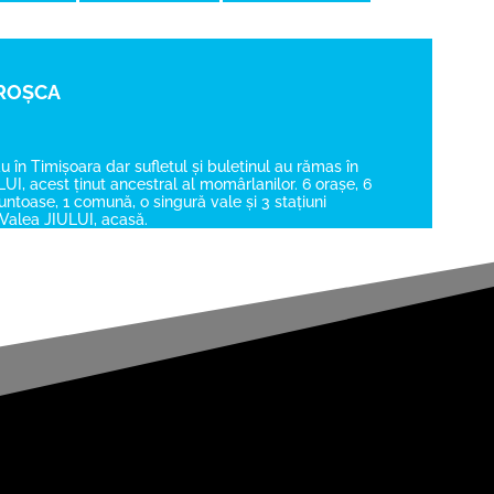
 ROȘCA
au în Timișoara dar sufletul și buletinul au rămas în
UI, acest ținut ancestral al momârlanilor. 6 orașe, 6
toase, 1 comună, o singură vale și 3 stațiuni
.. Valea JIULUI, acasă.