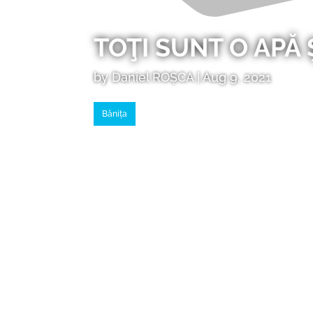
TOŢI SUNT O APĂ
by
Daniel ROȘCA
|
Aug 9, 2021
Bănița