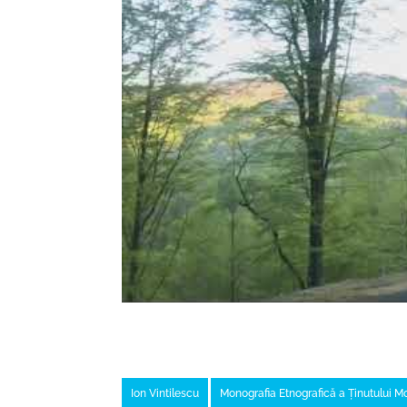
Ion Vintilescu
Monografia Etnografică a Ținutului M