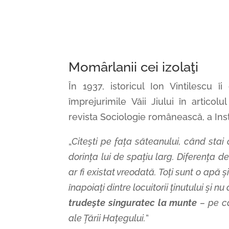
Momârlanii cei izolaţi
În 1937, istoricul Ion Vintilescu î
împrejurimile Văii Jiului în articolul
revista Sociologie românească, a Inst
„
Citeşti pe faţa săteanului, când stai 
dorinţa lui de spaţiu larg. Diferenţa d
ar fi existat vreodată. Toţi sunt o apă
înapoiaţi dintre locuitorii ţinutului şi n
trudeşte singuratec la munte
– pe c
ale Ţării Haţegului.
”