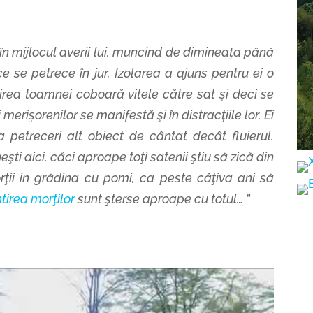
în mijlocul averii lui, muncind de dimineaţa până
 se petrece în jur. Izolarea a ajuns pentru ei o
nirea toamnei coboară vitele către sat şi deci
se
i merişorenilor se manifestă şi în distracţiile lor. Ei
a petreceri alt obiect de cântat decât fluierul.
eşti aici, căci aproape toţi satenii ştiu să zică din
morţii in grădina cu pomi, ca peste
câţiva ani să
ntirea morţilor
sunt şterse aproape cu totul…
”