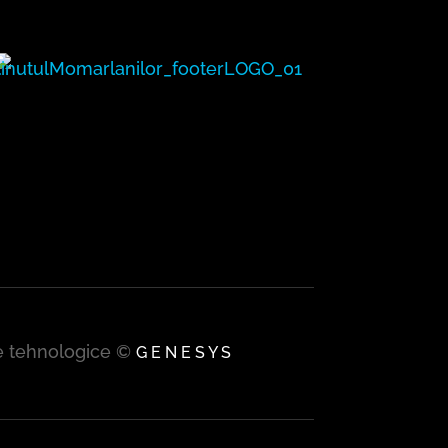
țe tehnologice ©
G E N E S Y S