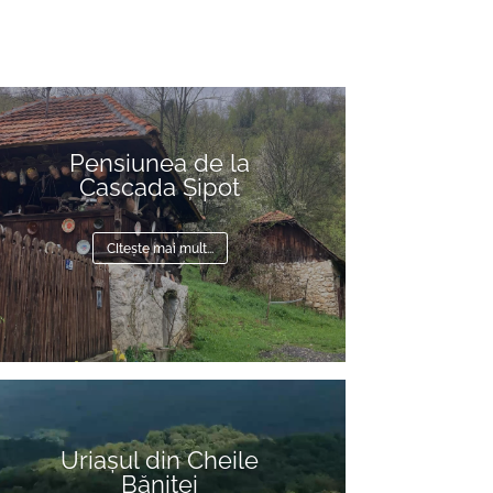
Pensiunea de la
Cascada Șipot
CItește mai mult...
deo
ayer
Uriașul din Cheile
Băniței