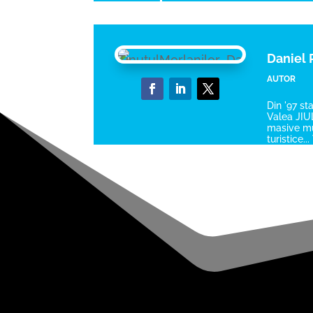
Daniel
AUTOR
Din '97 st
Valea JIUL
masive mun
turistice.