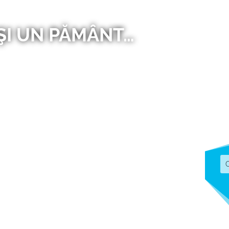
 ŞI UN PĂMÂNT…