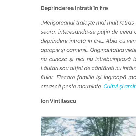
Deprinderea intrată în fire
„
Merişoreanul trăieşte mai mult retras 
seara, interesându-se puţin de ceea ce
deprindere intrată în fire… Abia cu ve
apropie şi oamenii…
Originalitatea vieţi
nu cunosc şi nici nu întrebuinţează l
Lăutari sau altfel de cântăreţi nu întâln
fluier. Fiecare familie işi ingroapă 
crească peste morminte.
Cultul şi ami
Ion Vintilescu