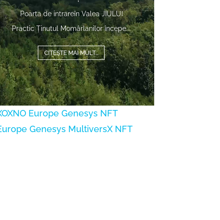
Poarta de intrareîn Valea JIULUI
Practic Ținutul Momârlanilor începe...
CITEȘTE MAI MULT...