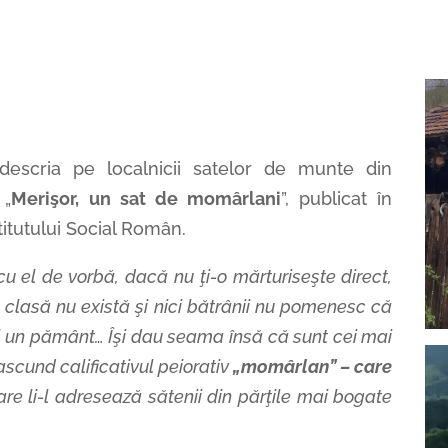
i descria pe localnicii satelor de munte din
 „
Merişor, un sat de momârlani
”, publicat în
itutului Social Român.
cu el de vorbă, dacă nu ţi-o mărturiseşte direct,
e clasă nu există şi nici bătrânii nu pomenesc că
 şi un pământ… Îşi dau seama însă că sunt cei mai
Vi
u ascund calificativul peiorativ
„momârlan” – care
Pl
are li-l adresează sătenii din părţile mai bogate