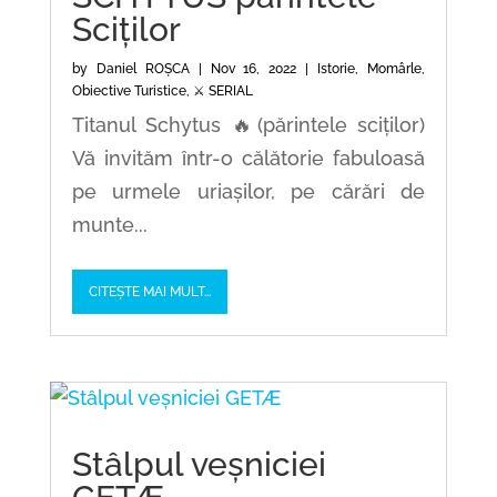
Sciților
by
Daniel ROȘCA
|
Nov 16, 2022
|
Istorie
,
Momârle
,
Obiective Turistice
,
⚔️ SERIAL
Titanul Schytus 🔥(părintele sciților)
Vă invităm într-o călătorie fabuloasă
pe urmele uriașilor, pe cărări de
munte...
CITEȘTE MAI MULT...
Stâlpul veșniciei