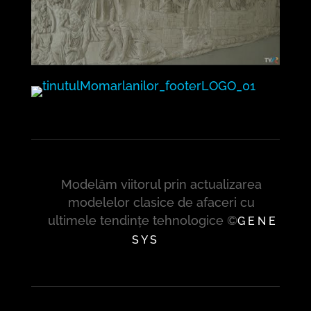
Modelăm viitorul prin actualizarea
modelelor clasice de afaceri cu
ultimele tendințe tehnologice ©
G E N E
S Y S