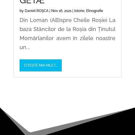
GETÆ
by
Daniel ROȘCA
|
Nov 16, 2021
|
Istorie
,
Etnografie
Din Loman (AB)spre Cheile Roșiei La
baza Stâncilor de la Roșia din Ținutul
Momârlanilor avem în zilele noastre
un...
CITEȘTE MAI MULT...