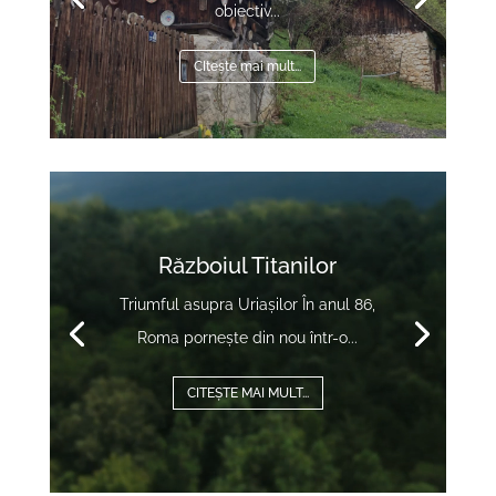
Magnific, maiestuos,...
CItește mai mult...
Video
Player