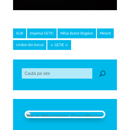
AUR
Imperiul GETIC
Mihai Buhor Bogdan
Minerit
Umbre din trecut
⚔️ GETÆ ⚔️