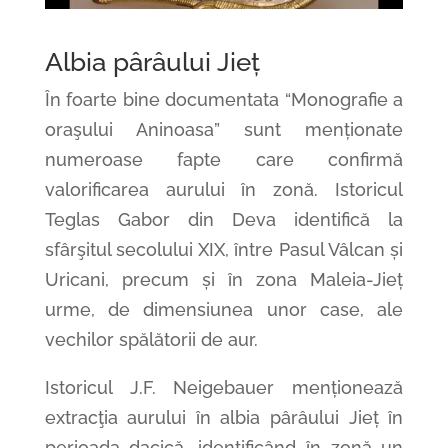
Albia pârâului Jieț
În foarte bine documentata “Monografie a
oraşului Aninoasa” sunt menționate
numeroase fapte care confirmă
valorificarea aurului în zonă. Istoricul
Teglas Gabor din Deva identifică la
sfârşitul secolului XIX, între Pasul Vâlcan și
Uricani, precum și în zona Maleia-Jieț
urme, de dimensiunea unor case, ale
vechilor spălătorii de aur.
Istoricul J.F. Neigebauer menționează
extracţia aurului în albia pârâului Jieț în
perioada dacică, identificând în zonă un