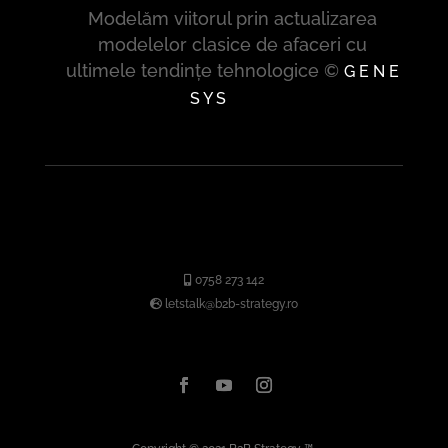
Modelăm viitorul prin actualizarea
modelelor clasice de afaceri cu
ultimele tendințe tehnologice ©
G E N E
S Y S
0758 273 142
letstalk@b2b-strategy.ro