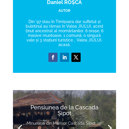
Daniel ROȘCA
AUTOR
Din '97 stau în Timișoara dar sufletul și
buletinul au rămas în Valea JIULUI, acest
ținut ancestral al momârlanilor. 6 orașe, 6
masive muntoase, 1 comună, o singură
vale și 3 stațiuni turistice... Valea JIULUI,
acasă.
Magia Parângului
S K Y ParângParangosPHARANX