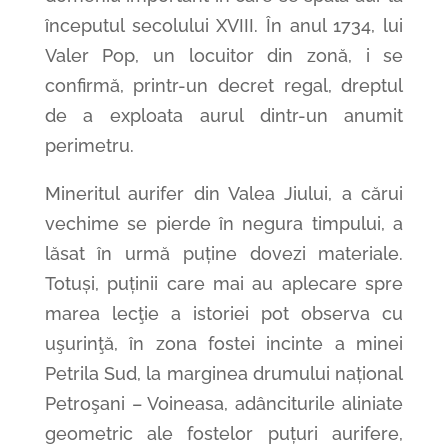
începutul secolului XVIII. În anul 1734, lui
Valer Pop, un locuitor din zonă, i se
confirmă, printr-un decret regal, dreptul
de a exploata aurul dintr-un anumit
perimetru.
Mineritul aurifer din Valea Jiului, a cărui
vechime se pierde în negura timpului, a
lăsat în urmă puține dovezi materiale.
Totuși, puținii care mai au aplecare spre
marea lecţie a istoriei pot observa cu
uşurinţă, în zona fostei incinte a minei
Petrila Sud, la marginea drumului național
Petroşani – Voineasa, adânciturile aliniate
geometric ale fostelor puțuri aurifere,