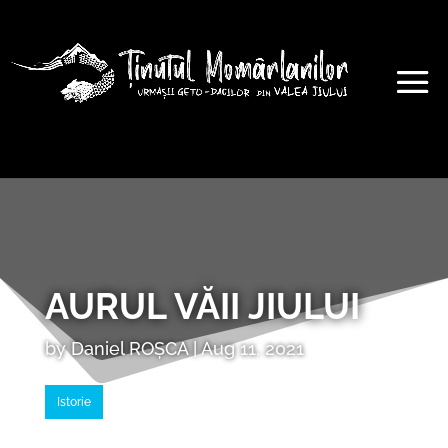
AURUL VĂII JIULUI
by
Daniel ROȘCA
|
Aug 11, 2021
Istorie