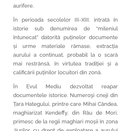
aurifere.
În perioada secolelor III-XIII, intrată în
istorie sub denumirea de “mileniul
întunecat” datorită puținelor documente
și urme materiale rămase, extracția
aurului a continuat, probabil la o scară
mai restrânsă, în virtutea tradiției și a
calificării puținilor locuitori din zonă.
În Evul Mediu dezvoltat reapar
documentele istorice. Numeroşi cneji din
Țara Hategului, printre care Mihai Cândea,
maghiarizat Kendeffy, din Râu de Mori,
primesc de la regii maghiari moșii în zona
Jiurilor, cu drept de exploatare a aurului