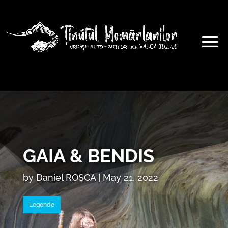
GAIA & BENDIS
by
Daniel ROȘCA
|
May 21, 2022
Legende