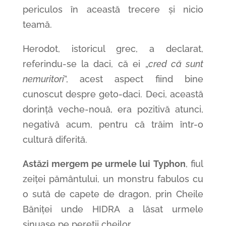
periculos în această trecere și nicio
teamă.
Herodot, istoricul grec, a declarat,
referindu-se la daci, că ei „
cred că sunt
nemuritori
”, acest aspect fiind bine
cunoscut despre geto-daci. Deci, această
dorință veche-nouă, era pozitivă atunci,
negativă acum, pentru că trăim într-o
cultură diferită.
Astăzi mergem pe urmele lui
Typhon
, fiul
zeiței
pământului
, un monstru fabulos cu
o sută de capete de dragon, prin
Cheile
B
ă
niței
unde
HIDRA
a
lăsat
urmele
sinuase pe
pereții
cheilor.