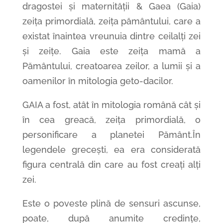
dragostei
și
maternității
& Gaea (Gaia)
zeița primordială,
zeița
pământului
,
care
a
existat înaintea vreunuia
dintre
ceilalți zei
și zeițe. Gaia este zeița mamă a
Pământului, creatoarea zeilor, a lumii și a
oamenilor
în mitologia geto-dacilor.
GAIA a fost, atât în ​​mitologia română cât și
în cea greacă, zeița primordială, o
personificare a planetei Pământ.În
legendele grecești, ea era considerată
figura centrală din care au fost creați alți
zei.
Este o poveste plină de sensuri ascunse,
poate, după anumite credințe,