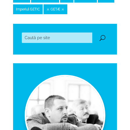
Imperiul GETIC
⚔️ GETÆ ⚔️