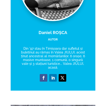
Daniel ROȘCA
AUTOR
Din '97 stau în Timișoara dar sufletul și
buletinul au rămas în Valea JIULUI, acest
ținut ancestral al momârlanilor. 6 orașe, 6
masive muntoase, 1 comună, o singură
vale și 3 stațiuni turistice... Valea JIULUI,
acasă.