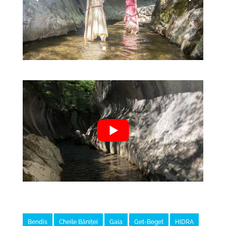
Bendis
Cheile Băniței
Gaia
Get-Beget
HIDRA