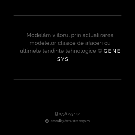
Modelăm viitorul prin actualizarea
modelelor clasice de afaceri cu
ultimele tendințe tehnologice ©
G E N E
S Y S
0758 273 142
letstalk@b2b-strategy.ro