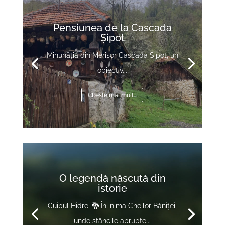
Pensiunea de la Cascada
Șipot
Minunăția din Merișor Cascada Șipot, un
obiectiv...
CItește mai mult...
Video
Player
O legendă născută din
istorie
Cuibul Hidrei 🐉 În inima Cheilor Băniței,
unde stâncile abrupte...