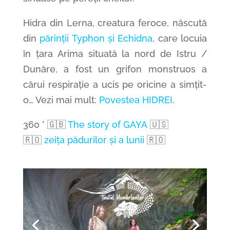
Hidra din Lerna, creatura feroce, născută
din
părinții Typhon și Echidna
, care locuia
în țara Arima situată la nord de Istru /
Dunăre, a fost un grifon monstruos a
cărui respirație a ucis pe oricine a simțit-
o…
Vezi mai mult:
Povestea HIDREI
.
360 ° 🇬🇧
The story of GAYA
🇺🇸
🇷🇴
zeița pădurilor și a lunii
🇷🇴