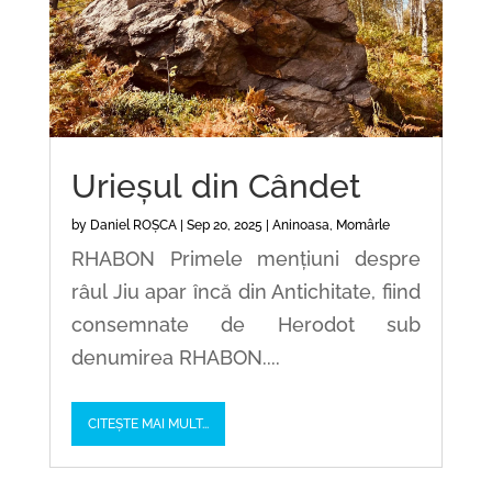
Urieșul din Cândet
by
Daniel ROȘCA
|
Sep 20, 2025
|
Aninoasa
,
Momârle
RHABON Primele mențiuni despre
râul Jiu apar încă din Antichitate, fiind
consemnate de Herodot sub
denumirea RHABON....
CITEȘTE MAI MULT...