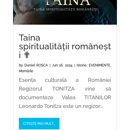
Taina
spiritualității româneșt
i ✟
by
Daniel ROȘCA
|
Jun 16, 2024
|
Istorie
,
EVENIMENTE
,
Momârle
Esența culturală a României
Regizorul TONITZA vine să
documenteze Valea TITANILOR
Leonardo Tonitza este un regizor...
CITEȘTE MAI MULT...