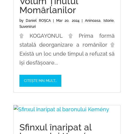
Volum Ținutul
Momârlanilor
by
Daniel ROȘCA
|
Mar 20, 2024
|
Aninoasa
,
Istorie
,
Suveniruri
۩ KOGAYONUL ۩ Prima formă
statală deorganizare a românilor ۩
Există un loc unde timpul a refuzat să
își desfășoare...
CITEȘTE MAI MULT...
Sfinxul înaripat al