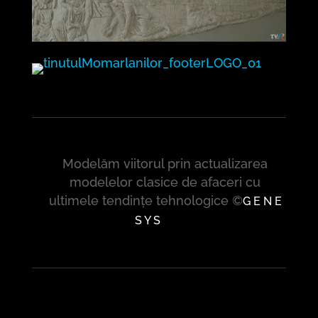
Modelăm viitorul prin actualizarea
modelelor clasice de afaceri cu
ultimele tendințe tehnologice ©
G E N E
S Y S