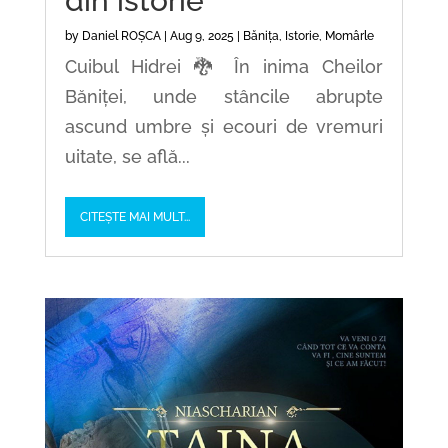
din istorie
by
Daniel ROȘCA
|
Aug 9, 2025
|
Bănița
,
Istorie
,
Momârle
Cuibul Hidrei 🐉 În inima Cheilor
Băniței, unde stâncile abrupte
ascund umbre și ecouri de vremuri
uitate, se află...
CITEȘTE MAI MULT...