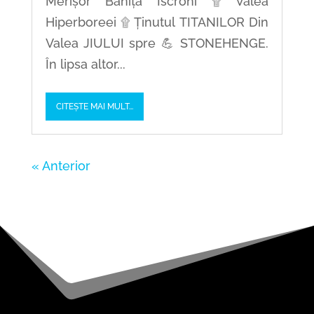
Merișor Bănița Iscroni ۩ Valea
Hiperboreei ۩ Ținutul TITANILOR Din
Valea JIULUI spre 💪 STONEHENGE.
În lipsa altor...
CITEȘTE MAI MULT...
« Older Entries