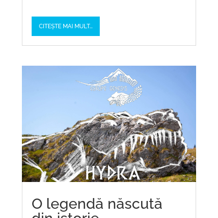
CITEȘTE MAI MULT...
O legendă născută