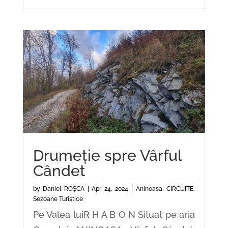
Drumeție spre Vârful
Cândet
by
Daniel ROȘCA
|
Apr 24, 2024
|
Aninoasa
,
CIRCUITE
,
Sezoane Turistice
Pe Valea luiR H A B O N Situat pe aria