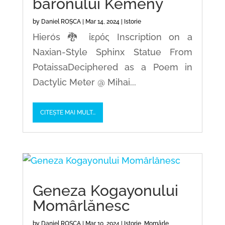
baronului Kemény
by
Daniel ROȘCA
|
Mar 14, 2024
|
Istorie
Hierós 🐉 ἱερός Inscription on a
Naxian-Style Sphinx Statue From
PotaissaDeciphered as a Poem in
Dactylic Meter @ Mihai...
CITEȘTE MAI MULT...
Geneza Kogayonului
Momârlănesc
by
Daniel ROȘCA
|
Mar 10, 2024
|
Istorie
,
Momârle