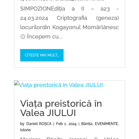
SIMPOZIONEdiția a II – a23 -
24.03.2024 Criptografia (geneza)
locurilordin Kogayonul Momârlănesc
۞ Începem cu...
CITEȘTE MAI MULT...
Viața preistorică în
Valea JIULUI
by
Daniel ROȘCA
|
Feb 1, 2024
|
Bănița
,
EVENIMENTE
,
Istorie