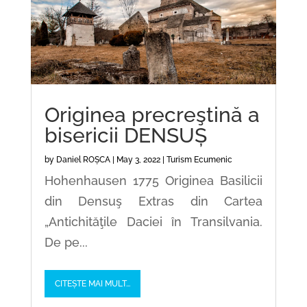
Originea precreştină a
bisericii DENSUȘ
by
Daniel ROȘCA
|
May 3, 2022
|
Turism Ecumenic
Hohenhausen 1775 Originea Basilicii
din Densuş Extras din Cartea
„Antichităţile Daciei în Transilvania.
De pe...
CITEȘTE MAI MULT...