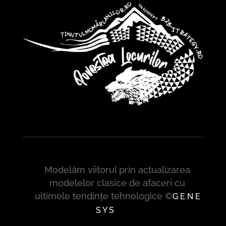
Modelăm viitorul prin actualizarea
modelelor clasice de afaceri cu
ultimele tendințe tehnologice ©
G E N E
S Y S