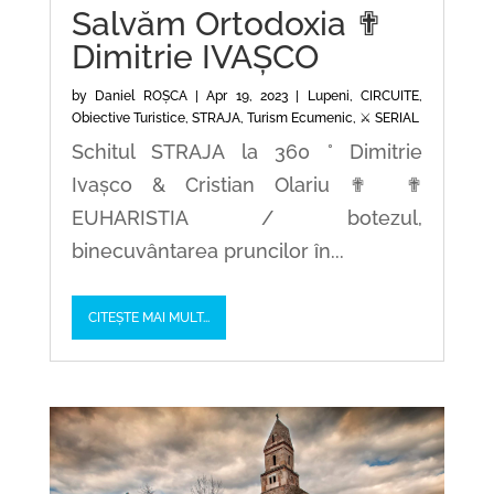
Salvăm Ortodoxia ✟
Dimitrie IVAȘCO
by
Daniel ROȘCA
|
Apr 19, 2023
|
Lupeni
,
CIRCUITE
,
Obiective Turistice
,
STRAJA
,
Turism Ecumenic
,
⚔️ SERIAL
Schitul STRAJA la 360 ° Dimitrie
Ivașco & Cristian Olariu ✟ ✟
EUHARISTIA / botezul,
binecuvântarea pruncilor în...
CITEȘTE MAI MULT...