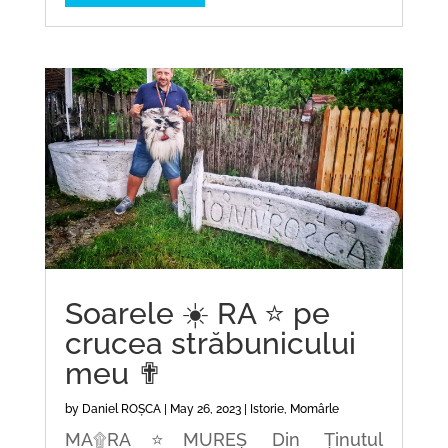
Soarele ☀️ RA ⭐ pe
crucea străbunicului
meu ✟
by
Daniel ROȘCA
|
May 26, 2023
|
Istorie
,
Momârle
MA۩RA⭐MUREȘ Din Ținutul