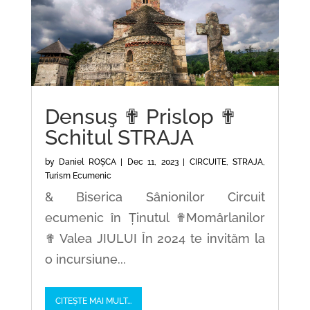
Densuş ✟ Prislop ✟
Schitul STRAJA
by
Daniel ROȘCA
|
Dec 11, 2023
|
CIRCUITE
,
STRAJA
,
Turism Ecumenic
& Biserica Sânionilor Circuit
ecumenic în Ținutul ✟Momârlanilor
✟ Valea JIULUI În 2024 te invităm la
o incursiune...
CITEȘTE MAI MULT...