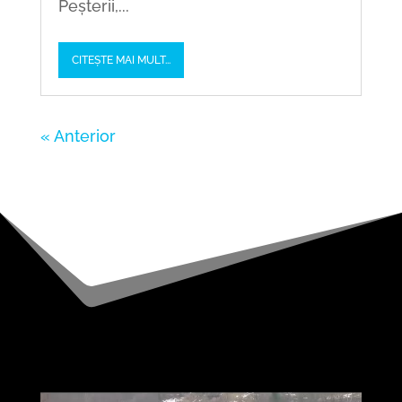
Peșterii,...
CITEȘTE MAI MULT...
« Older Entries