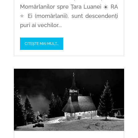
Momârlanilor spre Țara Luanei ☀️ RA
⭐ Ei (momârlanii), sunt descendenți
puri ai vechilor...
CITEȘTE MAI MULT...