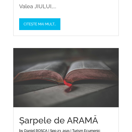
Valea JIULUI,...
CITEȘTE MAI MULT...
Șarpele de ARAMĂ
by
Daniel ROȘCA
|
Sep 23, 2021
|
Turism Ecumenic