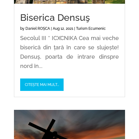
Biserica Densuş
by
Daniel ROȘCA
|
Aug 12, 2021
|
Turism Ecumenic
Secolul III * ICXCNIKA Cea mai veche
biserică din țară în care se slujește!
Densuş, poarta de intrare dinspre
nord în...
CITEȘTE MAI MULT...