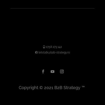
0758 273 142
letstalk@b2b-strategy.ro
Copyright © 2021
B2B Strategy
™