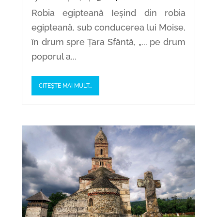
Robia egipteană Ieșind din robia
egipteană, sub conducerea lui Moise,
în drum spre Țara Sfântă, „... pe drum
poporul a...
CITEȘTE MAI MULT...