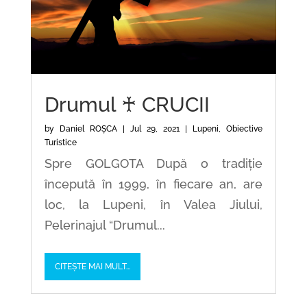
Drumul ♰ CRUCII
by
Daniel ROȘCA
|
Jul 29, 2021
|
Lupeni
,
Obiective
Turistice
Spre GOLGOTA După o tradiție
începută în 1999, în fiecare an, are
loc, la Lupeni, în Valea Jiului,
Pelerinajul “Drumul...
CITEȘTE MAI MULT...