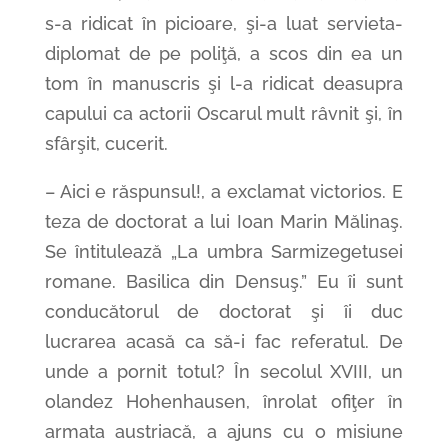
s-a ridicat în picioare, şi-a luat servieta-
diplomat de pe poliţă, a scos din ea un
tom în manuscris şi l-a ridicat deasupra
capului ca actorii Oscarul mult râvnit şi, în
sfârşit, cucerit.
– Aici e răspunsul!, a exclamat victorios. E
teza de doctorat a lui Ioan Marin Mălinaş.
Se întitulează „La umbra Sarmizegetusei
romane. Basilica din Densuş.” Eu îi sunt
conducătorul de doctorat şi îi duc
lucrarea acasă ca să-i fac referatul. De
unde a pornit totul? În secolul XVIII, un
olandez Hohenhausen, înrolat ofiţer în
armata austriacă, a ajuns cu o misiune