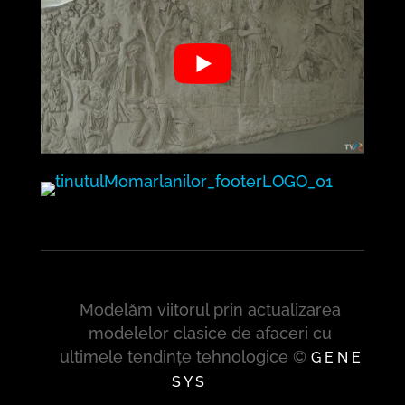
Modelăm viitorul prin actualizarea
modelelor clasice de afaceri cu
ultimele tendințe tehnologice ©
G E N E
S Y S