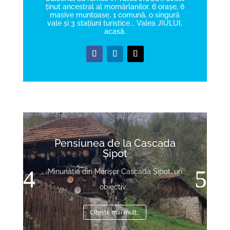
ținut ancestral al momârlanilor. 6 orașe, 6
masive muntoase, 1 comună, o singură
vale și 3 stațiuni turistice... Valea JIULUI,
acasă.
Pensiunea de la Cascada
Șipot
Minunăția din Merișor Cascada Șipot, un
obiectiv...
CItește mai mult...