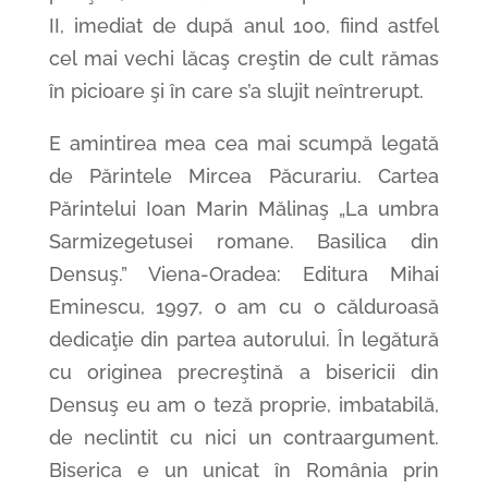
II, imediat de după anul 100, fiind astfel
cel mai vechi lăcaş creştin de cult rămas
în picioare şi în care s’a slujit neîntrerupt.
E amintirea mea cea mai scumpă legată
de Părintele Mircea Păcurariu. Cartea
Părintelui Ioan Marin Mălinaş „La umbra
Sarmizegetusei romane. Basilica din
Densuş.” Viena-Oradea: Editura Mihai
Eminescu, 1997, o am cu o călduroasă
dedicaţie din partea autorului. În legătură
cu originea precreştină a bisericii din
Densuş eu am o teză proprie, imbatabilă,
de neclintit cu nici un contraargument.
Biserica e un unicat în România prin