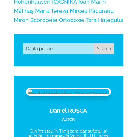
Hohenhausen
ICXCNIKA
Ioan Marin
Mălinaş
Maria Tereza
Mircea Păcurariu
Miron Scorobete
Ortodoxie
Țara Hațegului
Daniel ROȘCA
AUTOR
Din '97 stau în Timișoara dar sufletul și
buletinul au rămas în Valea JIULUI, acest