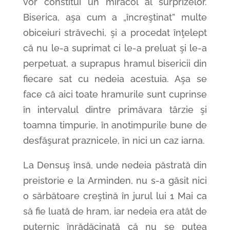
vor constitui un miracol al surprizelor.
Biserica, aşa cum a „încreştinat” multe
obiceiuri străvechi, şi a procedat înţelept
că nu le-a suprimat ci le-a preluat şi le-a
perpetuat, a suprapus hramul bisericii din
fiecare sat cu nedeia acestuia. Aşa se
face că aici toate hramurile sunt cuprinse
în intervalul dintre primăvara târzie şi
toamna timpurie, în anotimpurile bune de
desfăşurat praznicele, în nici un caz iarna.
La Densuş însă, unde nedeia păstrată din
preistorie e la Arminden, nu s-a găsit nici
o sărbătoare creştină în jurul lui 1 Mai ca
să fie luată de hram, iar nedeia era atât de
puternic înrădăcinată că nu se putea