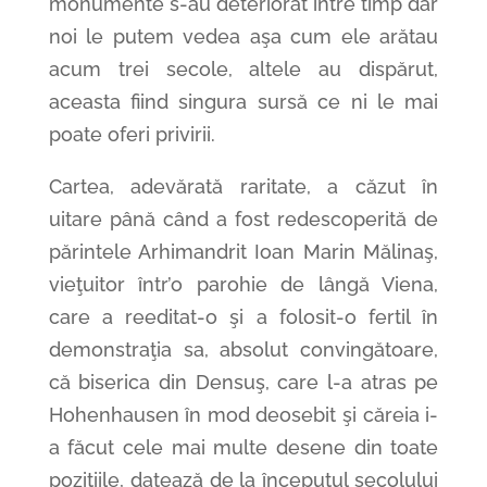
monumente s-au deteriorat între timp dar
noi le putem vedea aşa cum ele arătau
acum trei secole, altele au dispărut,
aceasta fiind singura sursă ce ni le mai
poate oferi privirii.
Cartea, adevărată raritate, a căzut în
uitare până când a fost redescoperită de
părintele Arhimandrit Ioan Marin Mălinaş,
vieţuitor într’o parohie de lângă Viena,
care a reeditat-o şi a folosit-o fertil în
demonstraţia sa, absolut convingătoare,
că biserica din Densuş, care l-a atras pe
Hohenhausen în mod deosebit şi căreia i-
a făcut cele mai multe desene din toate
poziţiile, datează de la începutul secolului