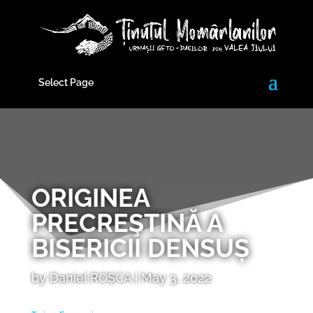
Select Page
ORIGINEA
PRECREŞTINĂ A
BISERICII DENSUȘ
by
Daniel ROȘCA
|
May 3, 2022