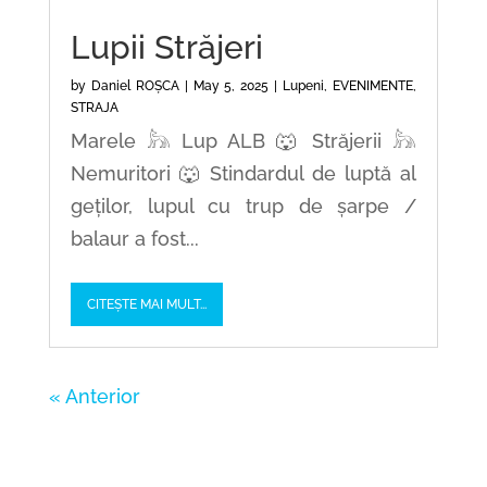
Lupii Străjeri
by
Daniel ROȘCA
|
May 5, 2025
|
Lupeni
,
EVENIMENTE
,
STRAJA
Marele 𓃦 Lup ALB 🐺 Străjerii 𓃦
Nemuritori 🐺 Stindardul de luptă al
geților, lupul cu trup de șarpe /
balaur a fost...
CITEȘTE MAI MULT...
« Older Entries