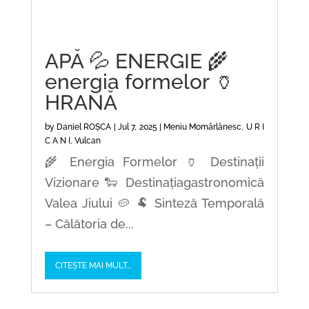
APĂ 💦 ENERGIE 🌾
energia formelor 🏺
HRANĂ
by
Daniel ROȘCA
|
Jul 7, 2025
|
Meniu Momârlănesc
,
U R I
C A N I
,
Vulcan
🌾 Energia Formelor 🏺 Destinații
Vizionare 🐑 Destinațiagastronomică
Valea Jiului 🥔 🐏 Sinteză Temporală
– Călătoria de...
CITEȘTE MAI MULT...