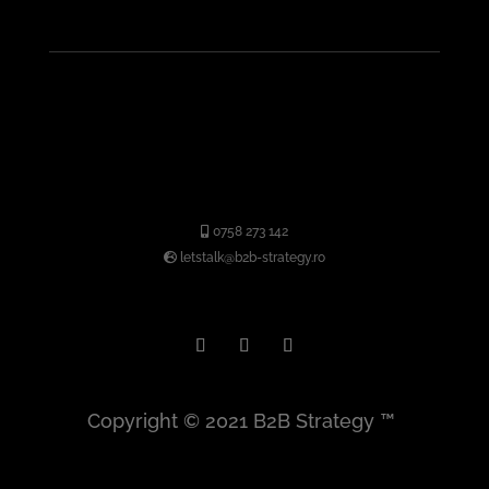
0758 273 142
letstalk@b2b-strategy.ro
Copyright © 2021
B2B Strategy
™