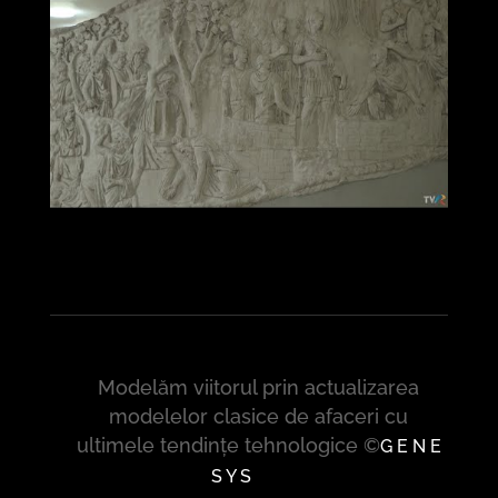
Modelăm viitorul prin actualizarea
modelelor clasice de afaceri cu
ultimele tendințe tehnologice ©
G E N E
S Y S