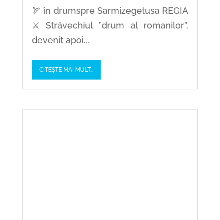
🏹 în drumspre Sarmizegetusa REGIA
⚔️ Străvechiul ”drum al romanilor”,
devenit apoi...
CITEȘTE MAI MULT...