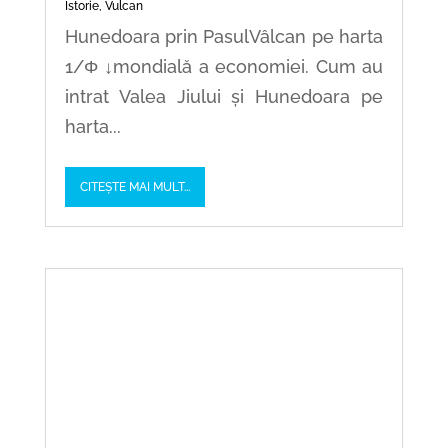
Istorie
,
Vulcan
Hunedoara prin PasulVâlcan pe harta
1/Φ ↓mondială a economiei. Cum au
intrat Valea Jiului și Hunedoara pe
harta...
CITEȘTE MAI MULT...