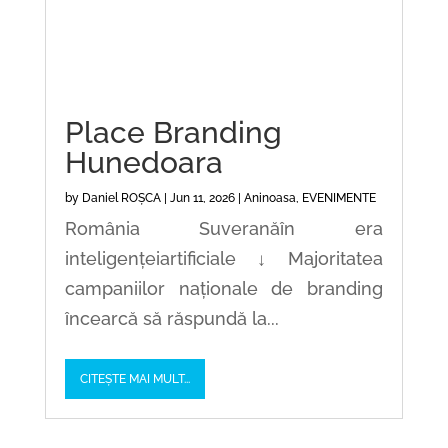
Place Branding
Hunedoara
by
Daniel ROȘCA
|
Jun 11, 2026
|
Aninoasa
,
EVENIMENTE
România Suveranăîn era
inteligențeiartificiale ↓ Majoritatea
campaniilor naționale de branding
încearcă să răspundă la...
CITEȘTE MAI MULT...