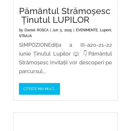
Pământul Strămoșesc
Ținutul LUPILOR
by
Daniel ROȘCA
|
Jun 5, 2025
|
EVENIMENTE
,
Lupeni
,
STRAJA
SIMPOZIONEdiția a III-a20-21-22
iunie Ținutul Lupilor 🐺 👇Pământul
Strămoșesc Invitații vor descoperi pe
parcursul...
CITEȘTE MAI MULT...