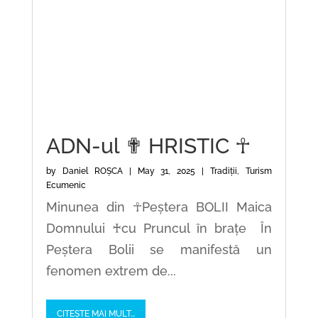
ADN-ul ✟ HRISTIC ☥
by
Daniel ROȘCA
|
May 31, 2025
|
Tradiții
,
Turism
Ecumenic
Minunea din ☥Peștera BOLII Maica
Domnului ♰cu Pruncul în brațe În
Peștera Bolii se manifestă un
fenomen extrem de...
CITEȘTE MAI MULT...