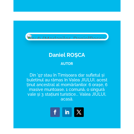
Daniel ROȘCA
AUTOR
Din '97 stau în Timișoara dar sufletul și
buletinul au rămas în Valea JIULUI, acest
ținut ancestral al momârlanilor. 6 orașe, 6
masive muntoase, 1 comună, o singură
vale și 3 stațiuni turistice... Valea JIULUI,
acasă.