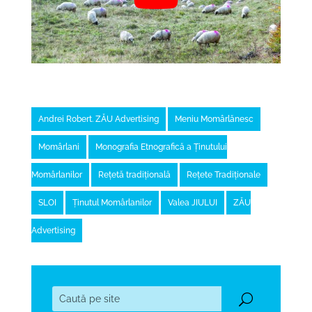
Andrei Robert. ZĂU Advertising
Meniu Momârlănesc
Momârlani
Monografia Etnografică a Ținutului
Momârlanilor
Rețetă tradițională
Rețete Tradiționale
SLOI
Ținutul Momârlanilor
Valea JIULUI
ZĂU
Advertising