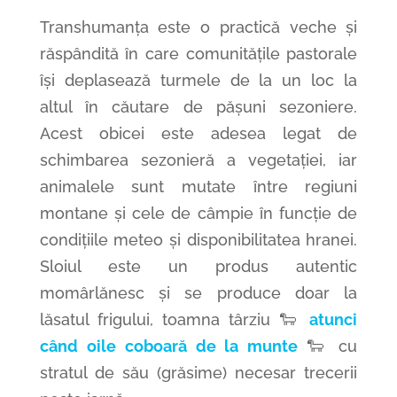
Transhumanța
este o practică veche și
răspândită în
care
comunitățile pastorale
își deplasează turmele de
la
un loc la
altul în căutare de pășuni sezoniere.
Acest obicei este adesea legat de
schimbarea sezonieră a vegetației, iar
animalele
sunt
mutate între regiuni
montane și cele de câmpie în funcție de
condițiile meteo și disponibilitatea hranei.
Sloiul este un produs autentic
momârlănesc și se produce doar la
lăsatul frigului, toamna târziu
🐑
atunci
când oile coboară de la munte
🐑
cu
stratul de său (grăsime) necesar trecerii