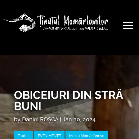
OBICEIURI DIN STRĂ
BUNI
by
Daniel ROȘCA
|
Jan 30, 2024
Tradiții
EVENIMENTE
Meniu Momârlănesc