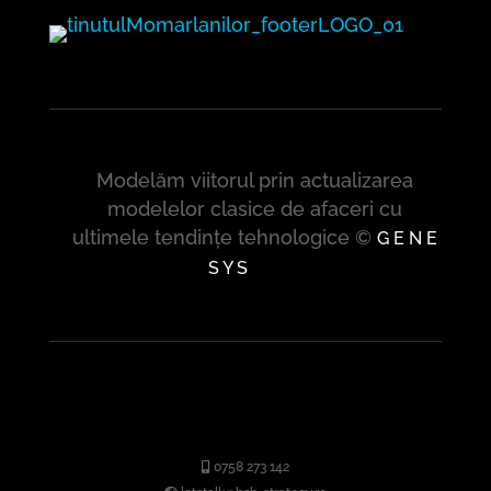
Modelăm viitorul prin actualizarea
modelelor clasice de afaceri cu
ultimele tendințe tehnologice ©
G E N E
S Y S
0758 273 142