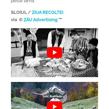
peste iarnă.
SLOIUL /
ZIUA RECOLTEI
via ©
ZĂU Advertising
™