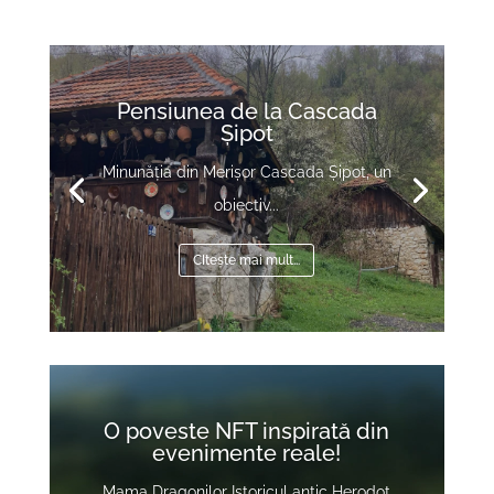
Pensiunea de la Cascada
Șipot
Minunăția din Merișor Cascada Șipot, un
obiectiv...
CItește mai mult...
Video
Player
O poveste NFT inspirată din
evenimente reale!
Mama Dragonilor Istoricul antic Herodot