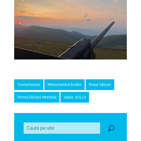
Comemorare
Monumentul Eroilor
Pasul Vâlcan
Primul Război Mondial
Valea JIULUI