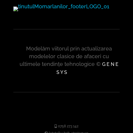
Modelăm viitorul prin actualizarea
modelelor clasice de afaceri cu
ultimele tendințe tehnologice ©
G E N E
S Y S
0758 273 142