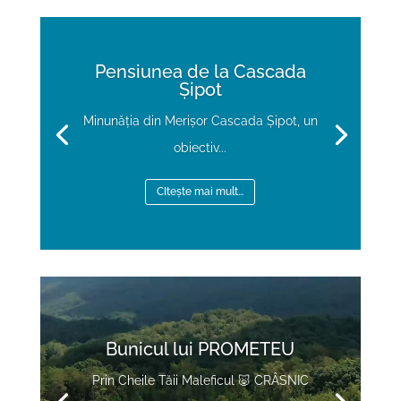
Pensiunea de la Cascada
Șipot
Minunăția din Merișor Cascada Șipot, un
obiectiv...
CItește mai mult...
Video
Player
Bunicul lui PROMETEU
Prin Cheile Tăii Maleficul 🐷 CRÂSNIC