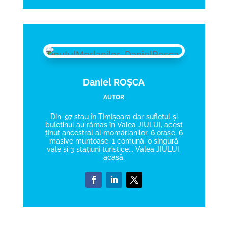
Daniel ROȘCA
AUTOR
Din '97 stau în Timișoara dar sufletul și
buletinul au rămas în Valea JIULUI, acest
ținut ancestral al momârlanilor. 6 orașe, 6
masive muntoase, 1 comună, o singură
vale și 3 stațiuni turistice... Valea JIULUI,
acasă.