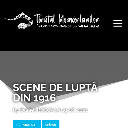
SCENE DE LUPTĂ
DIN 1916
by
Daniel ROȘCA
|
Aug 18, 2021
EVENIMENTE
Vulcan