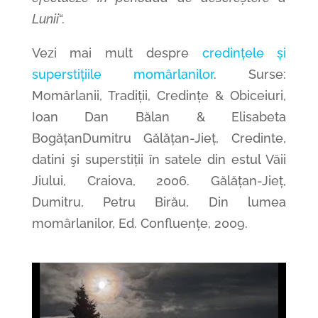
Lunii
“.
Vezi mai mult despre
credințele și
superstițiile momârlanilor
. Surse:
Momârlanii, Tradiții, Credințe & Obiceiuri,
Ioan Dan Bălan & Elisabeta
BogățanDumitru Gălățan-Jieț, Credinte,
datini şi superstiții în satele din estul Văii
Jiului, Craiova, 2006. Gălățan-Jieț,
Dumitru, Petru Birău, Din lumea
momârlanilor, Ed. Confluențe, 2009.