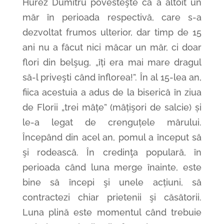
Hurez Dumitru povesteşte că a altoit un
măr în perioada respectivă, care s-a
dezvoltat frumos ulterior, dar timp de 15
ani nu a făcut nici măcar un măr, ci doar
flori din belşug, „îți era mai mare dragul
să-l priveşti când înflorea!”. În al 15-lea an,
fiica acestuia a adus de la biserică în ziua
de Florii „trei mâțe” (mâțişori de salcie) și
le-a legat de crenguțele mărului.
Începând din acel an, pomul a început să
şi rodească. În credinţa populară, în
perioada când luna merge înainte, este
bine să începi şi unele acțiuni, să
contractezi chiar prietenii şi căsătorii.
Luna plină este momentul când trebuie