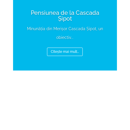
Pensiunea de la Cascada
Șipot
Minunăția din Merișor Cascada Șipot, un
obiectiv...
CItește mai mult...