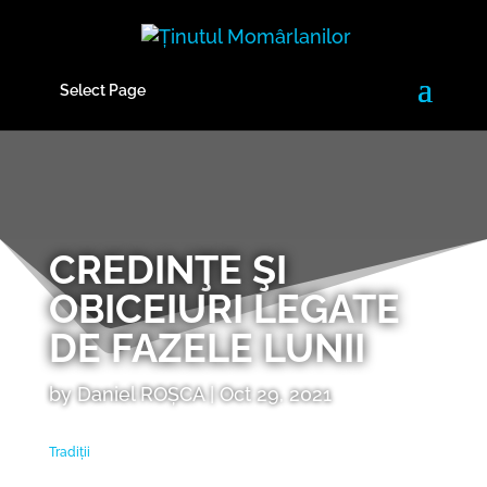
Select Page
CREDINŢE ŞI
OBICEIURI LEGATE
DE FAZELE LUNII
by
Daniel ROȘCA
|
Oct 29, 2021
Tradiții