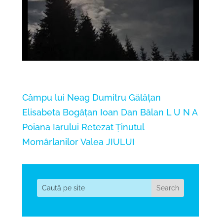
Câmpu lui Neag
Dumitru Gălățan
Elisabeta Bogățan
Ioan Dan Bălan
L U N A
Poiana Iarului
Retezat
Ținutul
Momârlanilor
Valea JIULUI