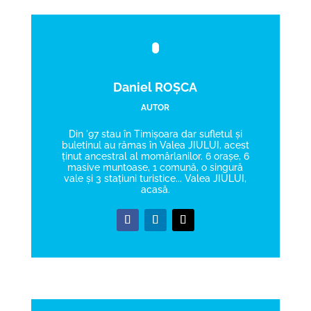
Daniel ROȘCA
AUTOR
Din '97 stau în Timișoara dar sufletul și
buletinul au rămas în Valea JIULUI, acest
ținut ancestral al momârlanilor. 6 orașe, 6
masive muntoase, 1 comună, o singură
vale și 3 stațiuni turistice... Valea JIULUI,
acasă.