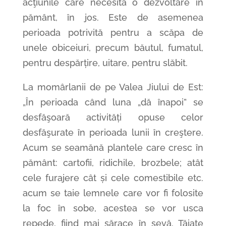
acţiunile care necesită o dezvoltare în
pământ, în jos. Este de asemenea
perioada potrivită pentru a scăpa de
unele obiceiuri, precum băutul, fumatul,
pentru despărțire, uitare, pentru slăbit.
La momârlanii de pe Valea Jiului de Est:
„În perioada când luna „dă înapoi” se
desfăşoară activități opuse celor
desfăşurate în perioada lunii în creştere.
Acum se seamănă plantele care cresc în
pământ: cartofii, ridichile, brozbele; atât
cele furajere cât și cele comestibile etc.
acum se taie lemnele care vor fi folosite
la foc în sobe, acestea se vor usca
repede, fiind mai sărace în sevă. Tăiate