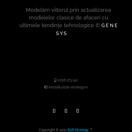
Modelăm viitorul prin actualizarea
modelelor clasice de afaceri cu
ultimele tendințe tehnologice ©
G E N E
S Y S
0758 273 142
letstalk@b2b-strategy.ro
Copyright © 2021
B2B Strategy
™