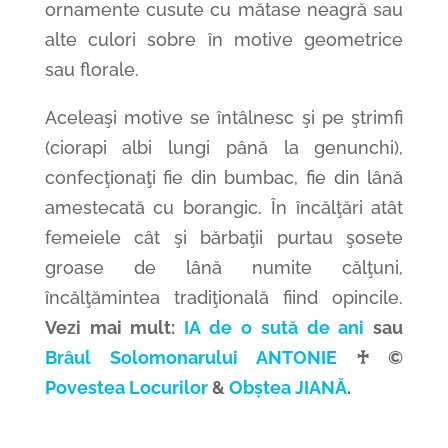
ornamente cusute cu mătase neagră sau
alte culori sobre în motive geometrice
sau florale.
Aceleaşi motive se întâlnesc şi pe ştrimfi
(ciorapi albi lungi până la genunchi),
confecţionaţi fie din bumbac, fie din lână
amestecată cu borangic. În încălţări atât
femeiele cât şi bărbaţii purtau şosete
groase de lână numite călţuni,
încălţămintea tradiţională fiind opincile.
Vezi mai mult:
IA de o sută de ani
sau
Brâul Solomonarului ANTONIE
♰ ©
Povestea Locurilor
&
Obștea
JIANĂ
.