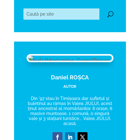
Daniel ROȘCA
AUTOR
Din '97 stau în Timișoara dar sufletul și
buletinul au rămas în Valea JIULUI, acest
ținut ancestral al momârlanilor. 6 orașe, 6
masive muntoase, 1 comună, o singură
vale și 3 stațiuni turistice... Valea JIULUI,
acasă.