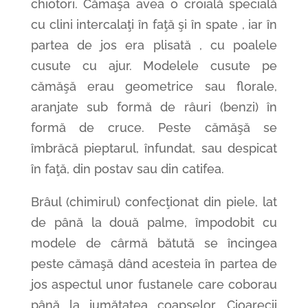
chiotori. Cămaşa avea o croială specială
cu clini intercalaţi în faţă şi în spate , iar în
partea de jos era plisată , cu poalele
cusute cu ajur. Modelele cusute pe
cămăşă erau geometrice sau florale,
aranjate sub formă de râuri (benzi) în
formă de cruce. Peste cămăşă se
îmbrăcă pieptarul, înfundat, sau despicat
în faţă, din postav sau din catifea.
Brâul (chimirul) confecţionat din piele, lat
de până la două palme, împodobit cu
modele de cârmă bătută se încingea
peste cămaşă dând acesteia în partea de
jos aspectul unor fustanele care coborau
până la jumătatea coapselor. Cioarecii