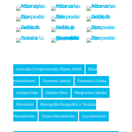
Asociația Composesorală Obștea JIANĂ
Brâul
momârlănesc
Floronesc Adrian
Floronesc Crinela
Gălățan Delia
Gălățan Petru
Mărginimea Sibiului
Momârlani
Monografia Etnografică a Ținutului
Momârlanilor
Ținutul Momârlanilor
Ziua României