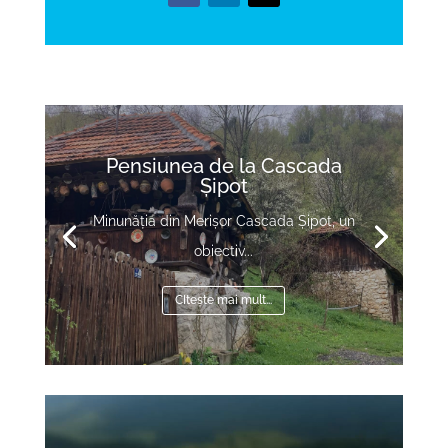
Pensiunea de la Cascada
Șipot
Minunăția din Merișor Cascada Șipot, un
obiectiv...
CItește mai mult...
Video
Player