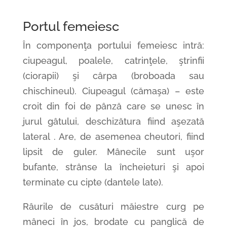
Portul femeiesc
În componenţa portului femeiesc intră:
ciupeagul, poalele, catrinţele, ştrinfii
(ciorapii) şi cârpa (broboada sau
chischineul). Ciupeagul (cămaşa) – este
croit din foi de pânză care se unesc în
jurul gâtului, deschizătura fiind aşezată
lateral . Are, de asemenea cheutori, fiind
lipsit de guler. Mânecile sunt uşor
bufante, strânse la încheieturi şi apoi
terminate cu cipte (dantele late).
Râurile de cusături măiestre curg pe
mâneci în jos, brodate cu panglică de