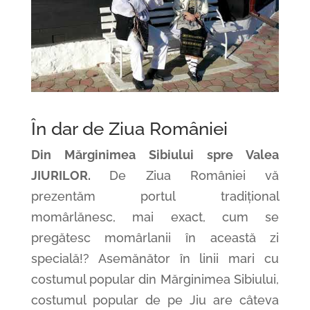
În
dar de Ziua României
Din Mărginimea Sibiului spre Valea
JIURILOR.
De
Ziua
României
vă
prezentăm
portul
tradițional
momârlănesc,
mai
exact, cum
se
pregătesc momârlanii
în
această
zi
specială
!? Asemănător în linii mari cu
costumul popular din Mărginimea Sibiului,
costumul popular de pe Jiu are câteva