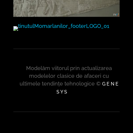
Modelăm viitorul prin actualizarea
modelelor clasice de afaceri cu
ultimele tendințe tehnologice ©
G E N E
S Y S