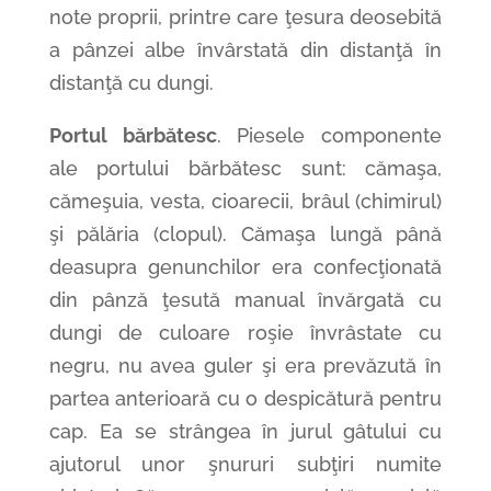
note proprii, printre care ţesura deosebită
a pânzei albe învârstată din distanţă în
distanţă cu dungi.
Portul bărbătesc
. Piesele componente
ale portului bărbătesc sunt: cămaşa,
cămeşuia, vesta, cioarecii, brâul (chimirul)
şi pălăria (clopul). Cămaşa lungă până
deasupra genunchilor era confecţionată
din pânză ţesută manual învărgată cu
dungi de culoare roşie învrâstate cu
negru, nu avea guler şi era prevăzută în
partea anterioară cu o despicătură pentru
cap. Ea se strângea în jurul gâtului cu
ajutorul unor şnururi subţiri numite