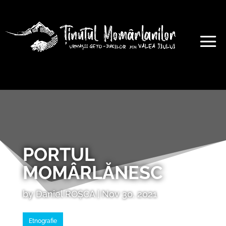
PORTUL
MOMÂRLĂNESC
by
Daniel ROȘCA
|
Nov 30, 2021
Etnografie