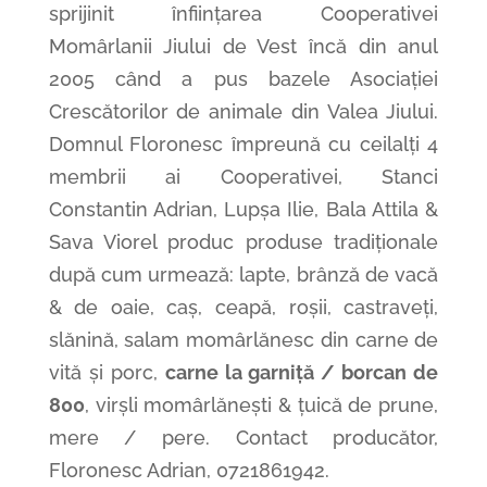
sprijinit înființarea Cooperativei
Momârlanii Jiului de Vest încă din anul
2005 când a pus bazele Asociației
Crescătorilor de animale din Valea Jiului.
Domnul Floronesc împreună cu ceilalți 4
membrii ai Cooperativei, Stanci
Constantin Adrian, Lupșa Ilie, Bala Attila &
Sava Viorel produc produse tradiționale
după cum urmează: lapte, brânză de vacă
& de oaie, caș, ceapă, roșii, castraveți,
slănină, salam momârlănesc din carne de
vită și porc,
carne la garniță / borcan de
800
, virșli momârlănești & țuică de prune,
mere / pere. Contact producător,
Floronesc Adrian, 0721861942.