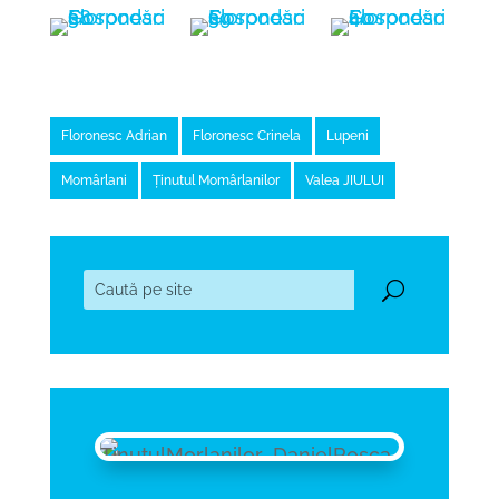
Floronesc Adrian
Floronesc Crinela
Lupeni
Momârlani
Ținutul Momârlanilor
Valea JIULUI