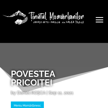
POVESTEA
PRICOIȚEI
by
Daniel ROȘCA
|
Sep 11, 2021
Meniu Momârlănesc