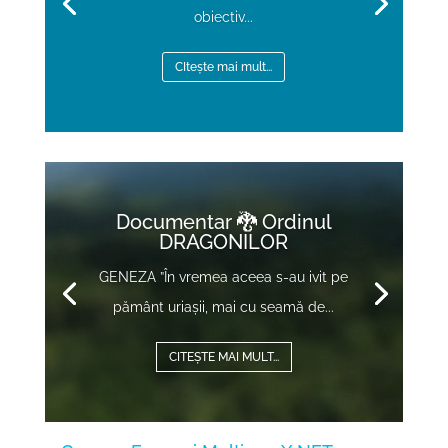
obiectiv...
CItește mai mult...
Video
Player
Documentar 🐉 Ordinul
DRAGONILOR
GENEZA ”În vremea aceea s-au ivit pe
pământ uriașii, mai cu seamă de...
CITEȘTE MAI MULT...