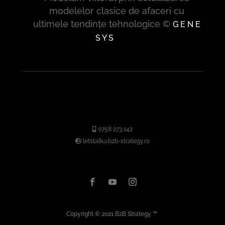
modelelor clasice de afaceri cu
ultimele tendințe tehnologice ©
G E N E
S Y S
0758 273 142
letstalk@b2b-strategy.ro
Copyright © 2021
B2B Strategy
™