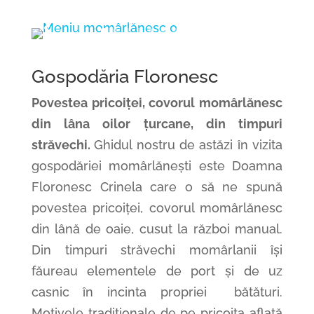
Gospodăria Floronesc
Povestea pricoiței, covorul momârlănesc
din lâna oilor țurcane, din timpuri
străvechi.
Ghidul nostru de astăzi în vizita
gospodăriei momârlănești este Doamna
Floronesc Crinela care o să ne spună
povestea pricoiței, covorul momârlănesc
din lână de oaie, cusut la război manual.
Din timpuri străvechi momârlanii își
făureau elementele de port și de uz
casnic în incinta propriei
bătături
.
Motivele tradiționale de pe pricoița aflată