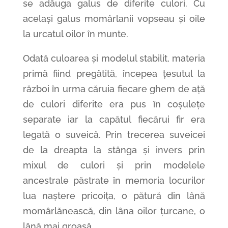
se adăuga galus de diferite culori. Cu
același galus momârlanii vopseau și oile
la urcatul oilor în munte.
Odată culoarea și modelul stabilit, materia
primă fiind pregătită, începea țesutul la
război în urma căruia fiecare ghem de ață
de culori diferite era pus în coșulețe
separate iar la capătul fiecărui fir era
legată o suveică. Prin trecerea suveicei
de la dreapta la stânga și invers prin
mixul de culori și prin modelele
ancestrale păstrate în memoria locurilor
lua naștere pricoița, o pătură din lână
momârlănească, din lâna oilor țurcane, o
lână mai groasă.