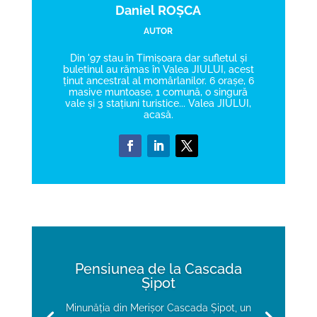
Daniel ROȘCA
AUTOR
Din '97 stau în Timișoara dar sufletul și
buletinul au rămas în Valea JIULUI, acest
ținut ancestral al momârlanilor. 6 orașe, 6
masive muntoase, 1 comună, o singură
vale și 3 stațiuni turistice... Valea JIULUI,
acasă.
Pensiunea de la Cascada
Șipot
Minunăția din Merișor Cascada Șipot, un