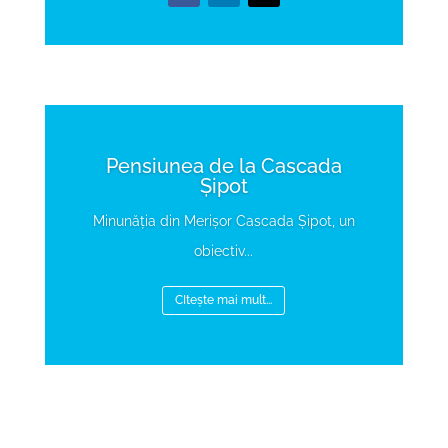
Pensiunea de la Cascada
Șipot
Minunăția din Merișor Cascada Șipot, un
obiectiv...
CItește mai mult...