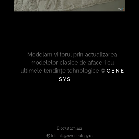
Modelăm viitorul prin actualizarea
modelelor clasice de afaceri cu
ultimele tendințe tehnologice ©
G E N E
S Y S
0758 273 142
letstalk@b2b-strategy.ro