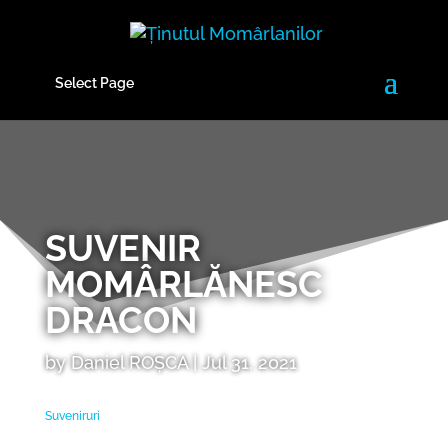
Select Page
SUVENIR
MOMÂRLĂNESC
DRACON
by
Daniel ROȘCA
|
Jul 31, 2021
Suveniruri