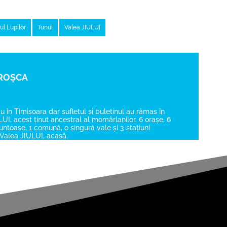
ul Lupilor
Tunul
Valea JIULUI
 ROȘCA
au în Timișoara dar sufletul și buletinul au rămas în
UI, acest ținut ancestral al momârlanilor. 6 orașe, 6
toase, 1 comună, o singură vale și 3 stațiuni
.. Valea JIULUI, acasă.