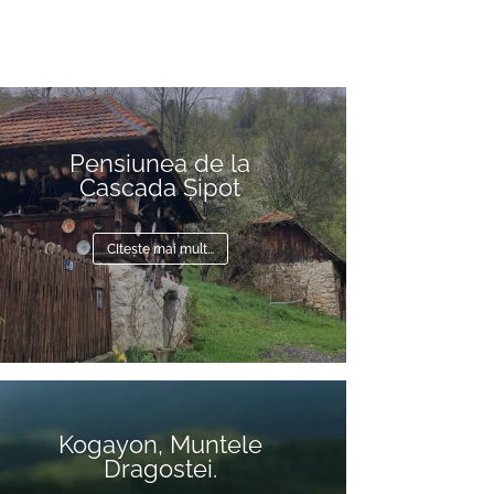
Pensiunea de la
Cascada Șipot
CItește mai mult...
deo
ayer
Kogayon, Muntele
Dragostei.