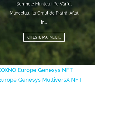
Semnele Muntelui Pe Vârful
Muncelului la Omul de Piatră. Aflat
în...
CITEȘTE MAI MULT...