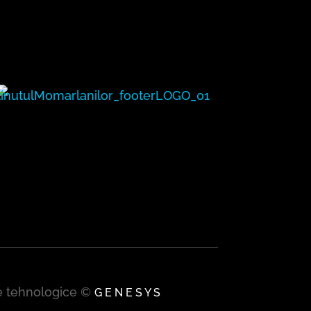
țe tehnologice ©
G E N E S Y S