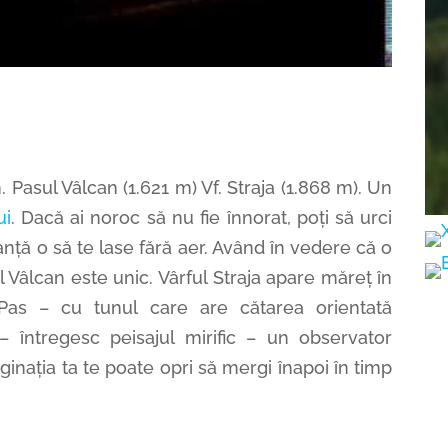
 Pasul Vâlcan (1.621 m) Vf. Straja (1.868 m). Un
ui
. Dacă ai noroc să nu fie înnorat, poți să urci
anță o să te lase fără aer. Având în vedere că o
l Vâlcan este unic. Vârful Straja apare măreț în
Pas – cu tunul care are cătarea orientată
– întregesc peisajul mirific – un observator
ginația ta te poate opri să mergi înapoi în timp