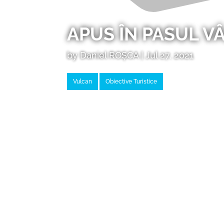
APUS ÎN PASUL V
by
Daniel ROȘCA
|
Jul 27, 2021
Vulcan
Obiective Turistice