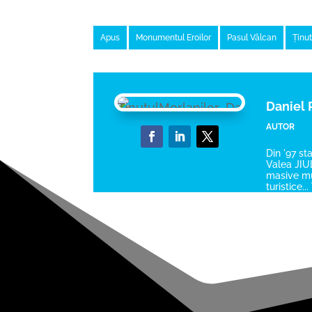
Apus
Monumentul Eroilor
Pasul Vâlcan
Ținut
Daniel
AUTOR
Din '97 st
Valea JIUL
masive mun
turistice.