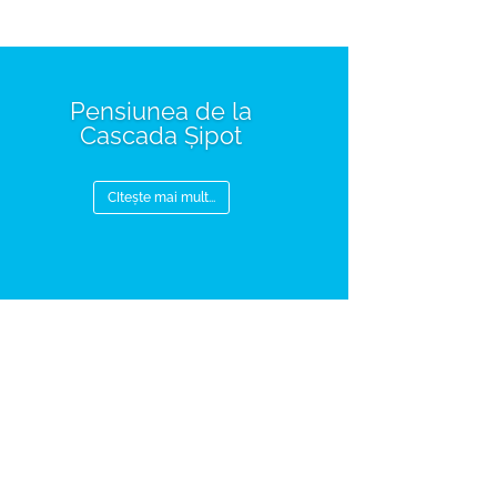
Pensiunea de la
Cascada Șipot
CItește mai mult...