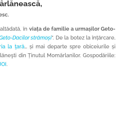
ârlănească,
esc.
altădată, în
v
iața de familie a
urmașilor
Geto-
Geto-Dacilor strămoși
“.
De la botez la înțărcare,
ria la ţară
… și mai departe spre obiceiurile și
rlăneşti din Ținutul Momârlanilor.
Gospodăriile:
JOI
.