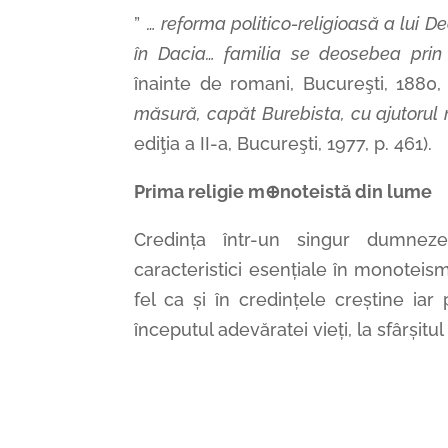
”
… reforma politico-religioasă a lui 
în Dacia… familia se deosebea prin 
înainte de romani, Bucureşti, 1880, 
măsură, capăt Burebista, cu ajutorul
ediţia a II-a, Bucureşti, 1977, p. 461).
Prima religie m⊕noteistă din lume
Credința într-un singur dumneze
caracteristici esențiale în monoteism
fel ca și în credințele creștine ia
începutul adevăratei vieți, la sfârșitul