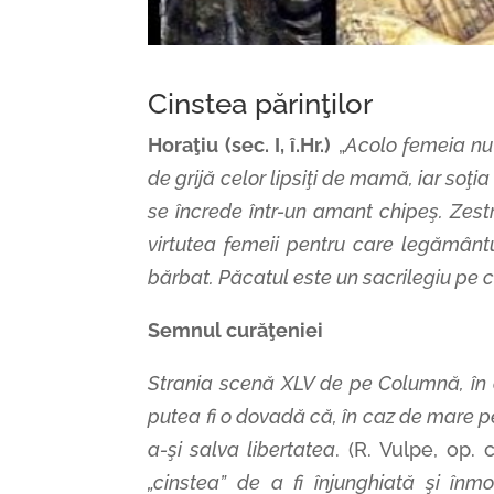
Cinstea părinţilor
Horaţiu (sec. I, î.Hr.)
„
Acolo femeia nu 
de grijă celor lipsiţi de mamă, iar soţi
se încrede într-un amant chipeş. Zest
virtutea femeii pentru care legământ
bărbat. Păcatul este un sacrilegiu pe 
Semnul curăţeniei
Strania scenă XLV de pe Columnă, în c
putea fi o dovadă că, în caz de mare pe
a-şi salva libertatea
. (R. Vulpe, op. c
„cinstea” de a fi înjunghiată şi în