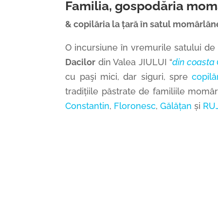
Familia, gospodăria mom
&
copilăria la țară în satul momârlăn
O incursiune în vremurile satului de 
Dacilor
din
Valea
JIULUI “
din coasta 
cu paşi mici, dar siguri, spre
copilă
tradițiile păstrate de familiile momâ
Constantin
,
Floronesc
,
Gălățan
și
RU