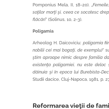
Pomponius Mela, II, 18-20). „
Femeile,
soţilor morţi şi, ceea ce socotesc dre
flăcări
” (Solinus, 10, 2-3).
Poligamia
Arheolog H. Daicoviciu:
poligamia fii
nobilii cei mai bogaţi, de exemplu)
” s
ştim aproape nimic despre familia da
existenţa poligamiei, nu este deloc s
dăinuia şi în epoca lui Burebista-De
Studii dacice, Cluj-Napoca, 1981, p. 27
Reformarea vieţii de fami