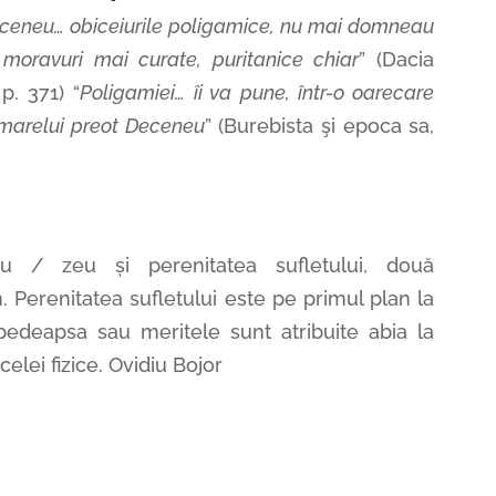
Deceneu… obiceiurile poligamice, nu mai domneau
moravuri mai curate, puritanice chiar
” (Dacia
p. 371) “
Poligamiei… îi va pune, într-o oarecare
 marelui preot Deceneu
” (Burebista şi epoca sa,
u / zeu și perenitatea sufletului, două
. Perenitatea sufletului este pe primul plan la
r pedeapsa sau meritele sunt atribuite abia la
 celei fizice. Ovidiu Bojor