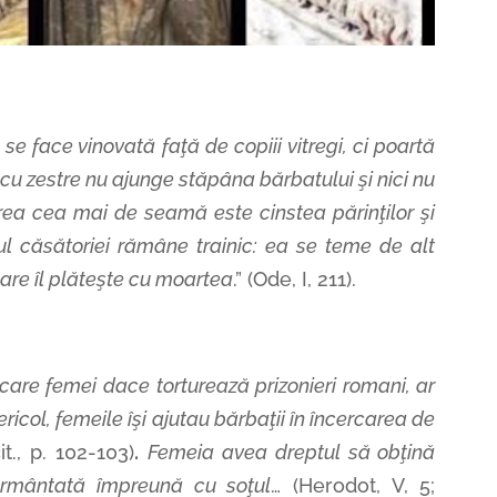
se face vinovată faţă de copiii vitregi, ci poartă
a cu zestre nu ajunge stăpâna bărbatului şi nici nu
rea cea mai de seamă este cinstea părinţilor şi
ul căsătoriei rămâne trainic: ea se teme de alt
care îl plăteşte cu moartea
.” (Ode, I, 211).
are femei dace torturează prizonieri romani, ar
ricol, femeile îşi ajutau bărbaţii în încercarea de
it., p. 102-103)
.
Femeia avea dreptul să obţină
mormântată împreună cu soţul
… (Herodot, V, 5;