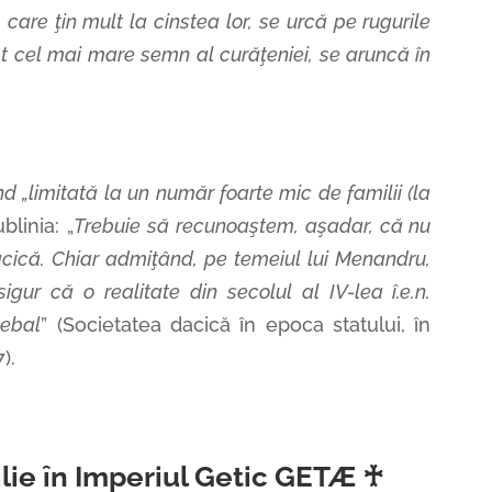
 care ţin mult la cinstea lor, se urcă pe rugurile
pt cel mai mare semn al curăţeniei, se aruncă în
nd „limitată la un număr foarte mic de familii (la
ublinia: „
Trebuie să recunoaştem, aşadar, că nu
cică. Chiar admiţând, pe temeiul lui Menandru,
igur că o realitate din secolul al IV-lea î.e.n.
cebal
” (Societatea dacică în epoca statului, în
).
lie în Imperiul Getic GETÆ ♰