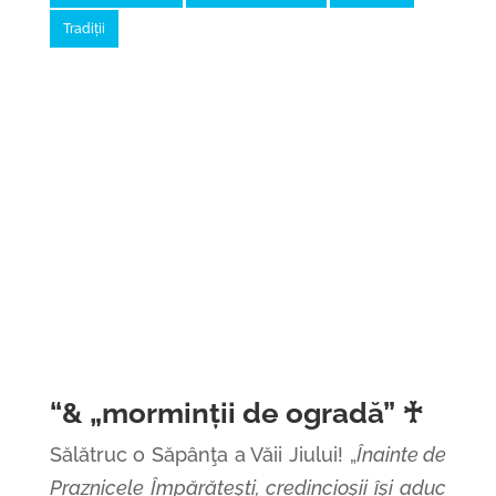
Tradiții
“& „morminții de ogradă” ♰
Sălătruc o Săpânţa a Văii Jiului! „
Înainte de
Praznicele Împărăteşti, credincioşii îşi aduc