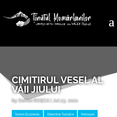
CIMITIRUL VESEL AL
VĂII JIULUI
by
Daniel ROȘCA
|
Jul 23, 2021
Turism Ecumenic
Obiective Turistice
Petroșani