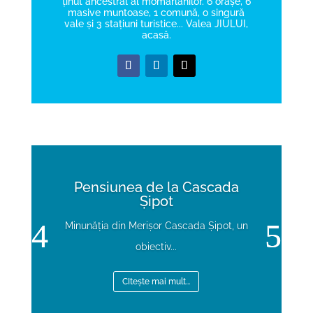
ținut ancestral al momârlanilor. 6 orașe, 6
masive muntoase, 1 comună, o singură
vale și 3 stațiuni turistice... Valea JIULUI,
acasă.
Pensiunea de la Cascada
Șipot
Minunăția din Merișor Cascada Șipot, un
obiectiv...
CItește mai mult...