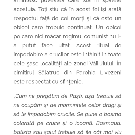
amintesc povestea care stă în spatele
acestuia. Toţi ştiu că în acest fel îşi arată
respectul faţă de cei morţi şi că este un
obicei care trebuie continuat. Un obicei
pe care nici măcar regimul comunist nu l-
a putut face uitat. Acest ritual de
împodobire a crucilor este întâlnit în toate
cele şase localităţi ale zonei Văii Jiului. În
cimitirul Sălătruc din Parohia Livezeni
este respectat cu sfinţenie.
„
Cum ne pregătim de Paşti, aşa trebuie să
ne ocupăm şi de mormintele celor dragi şi
să le împodobim crucile. Se pune o basma
colorată pe cruce şi o icoană. Basmaua,
batista sau şalul trebuie să fie cât mai viu