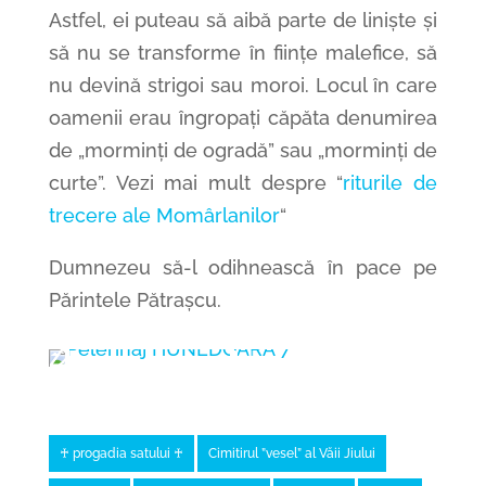
Astfel, ei puteau să aibă parte de liniște și
să nu se transforme în ființe malefice, să
nu devină strigoi sau moroi. Locul în care
oamenii erau îngropați căpăta denumirea
de „morminți de ogradă” sau „morminți de
curte”. Vezi mai mult despre “
riturile de
trecere ale Momârlanilor
“
Dumnezeu să-l odihnească în pace pe
Părintele Pătrașcu.
♰ progadia satului ♰
Cimitirul ”vesel” al Văii Jiului