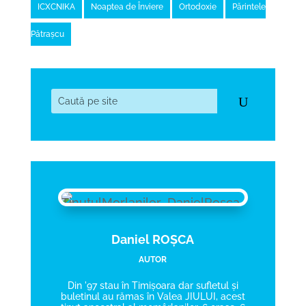
ICXCNIKA
Noaptea de Înviere
Ortodoxie
Părintele
Pătrașcu
Daniel ROȘCA
AUTOR
Din '97 stau în Timișoara dar sufletul și
buletinul au rămas în Valea JIULUI, acest