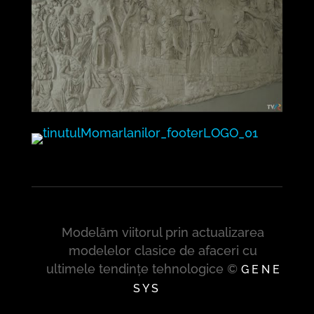
Modelăm viitorul prin actualizarea
modelelor clasice de afaceri cu
ultimele tendințe tehnologice ©
G E N E
S Y S