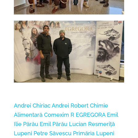
Andrei Chiriac
Andrei Robert
Chimie
Alimentară
Comexim R
EGREGORA
Emil
Ilie Părău
Emil Părău
Lucian Resmeriță
Lupeni
Petre Săvescu
Primăria Lupeni