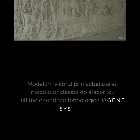
Modelăm viitorul prin actualizarea
modelelor clasice de afaceri cu
ultimele tendințe tehnologice ©
G E N E
S Y S