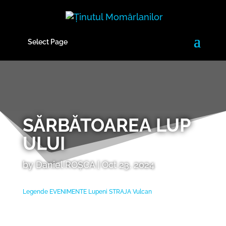
Select Page
SĂRBĂTOAREA LUP
ULUI
by
Daniel ROȘCA
|
Oct 23, 2024
Legende
EVENIMENTE
Lupeni
STRAJA
Vulcan