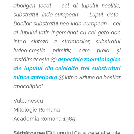
aborigen local – cel al lupului neolitic;
substratul indo-european – Lupul Geto-
Dacilor; substratul neo-indo-european – cel
al lupului latin îngemănat cu cel geto-dac
într-o sinteză a strămoșilor; substratul
iudeo-creştin primitiv, care preia şi
răstălmăceşte 🐺
aspectele zoomitologice
ale lupului din celelalte trei substraturi
mitice anterioare
🐺 într-o viziune de bestiar
apocaliptic
”.
Vulcănescu
Mitologie Română
Academia Română 1985
Sărbătoarea 🐺 Lupului
Ca și celelalte zile