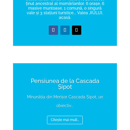
ținut ancestral al momârlanilor. 6 orașe, 6
masive muntoase, 1 comună, o singură
vale și 3 stațiuni turistice... Valea JIULUI,
acasă.
Pensiunea de la Cascada
Șipot
Minunăția din Merișor Cascada Șipot, un
obiectiv...
CItește mai mult...