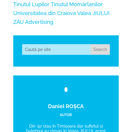
Ținutul Lupilor
Ținutul Momârlanilor
Universitatea din Craiova
Valea JIULUI
ZĂU Advertising
Daniel ROȘCA
AUTOR
Din '97 stau în Timișoara dar sufletul și
buletinul au rămas în Valea JIULUI, acest