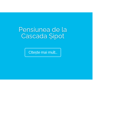
Pensiunea de la
Cascada Șipot
CItește mai mult...