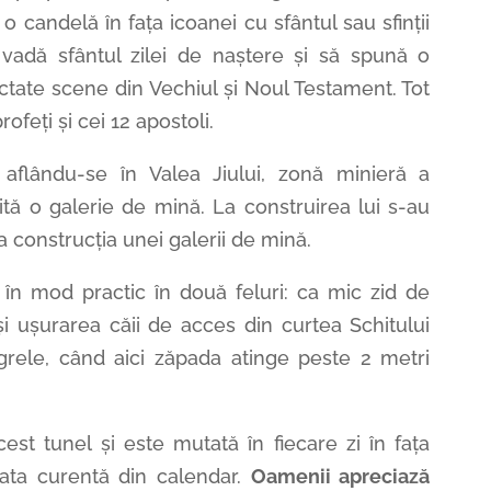
 o candelă în fața icoanei cu sfântul sau sfinții
și vadă sfântul zilei de naștere și să spună o
ictate scene din Vechiul și Noul Testament. Tot
rofeți și cei 12 apostoli.
, aflându-se în Valea Jiului, zonă minieră a
ită o galerie de mină. La construirea lui s-au
la construcția unei galerii de mină.
 în mod practic în două feluri: ca mic zid de
 și ușurarea căii de acces din curtea Schitului
 grele, când aici zăpada atinge peste 2 metri
est tunel și este mutată în fiecare zi în fața
ata curentă din calendar.
Oamenii apreciază