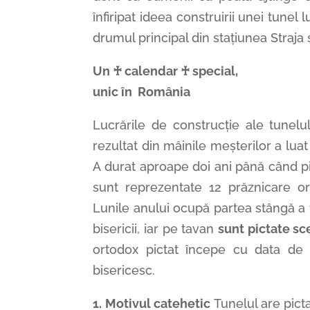
înfiripat ideea construirii unei tunel
drumul principal din stațiunea Straja 
Un ♰ calendar ♰ special,
unic în
România
Lucrările de construcție ale tunelu
rezultat din mâinile meșterilor a lua
A durat aproape doi ani până când pi
sunt reprezentate 12 prăznicare or
Lunile anului ocupă partea stângă a t
bisericii, iar pe tavan
sunt pictate sc
ortodox pictat începe cu data de
bisericesc.
1. Motivul catehetic
Tunelul are pict