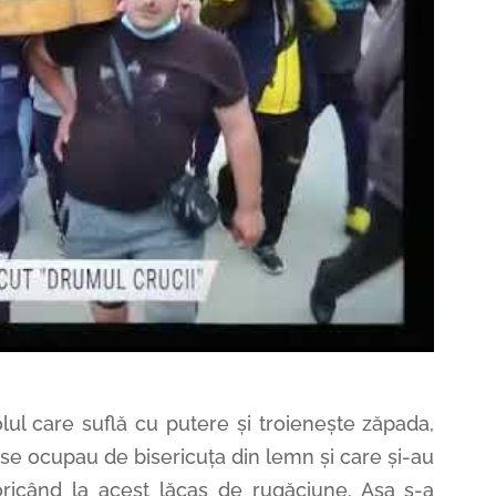
colul care suflă cu putere și troienește zăpada,
 se ocupau de bisericuța din lemn și care și-au
ricând la acest lăcaș de rugăciune. Așa s-a