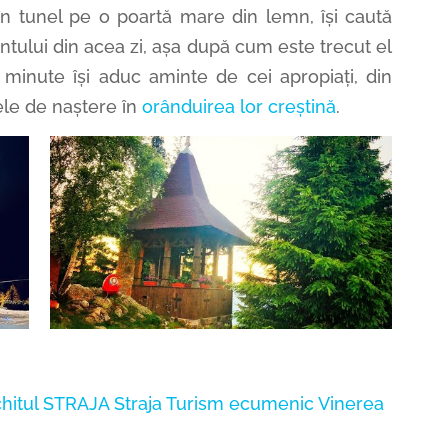
 în tunel pe o poartă mare din lemn, își caută
ântului din acea zi, așa după cum este trecut el
minute își aduc aminte de cei apropiați, din
lele de naștere în
orânduirea lor creștină
.
hitul STRAJA
Straja
Turism ecumenic
Vinerea