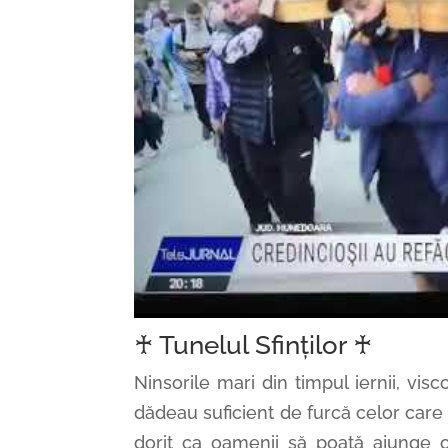
♰ Tunelul Sfinților ♰
Ninsorile mari din timpul iernii, vis
dădeau suficient de furcă celor care
dorit ca oamenii să poată ajunge o