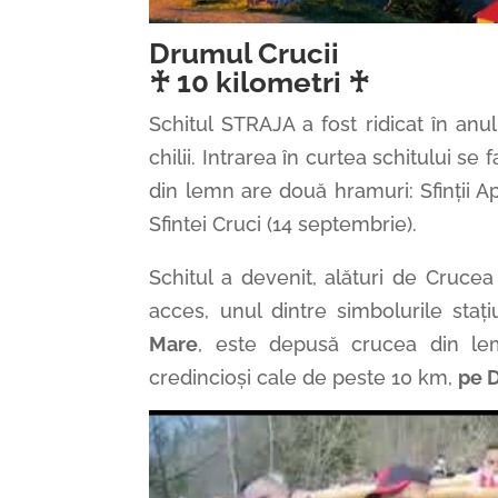
Drumul Crucii
♰ 10 kilometri ♰
Schitul STRAJA a fost ridicat în an
chilii. Intrarea în curtea schitului se 
din lemn are două hramuri: Sfinții Ap
Sfintei Cruci (14 septembrie).
Schitul a devenit, alături de Crucea
acces, unul dintre simbolurile staț
Mare
, este depusă crucea din le
credincioși cale de peste 10 km,
pe 