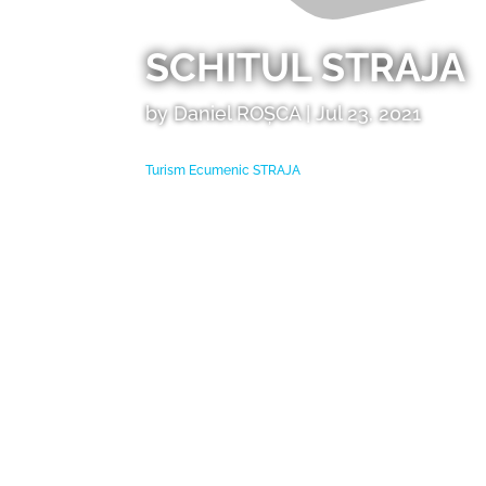
SCHITUL STRAJA
by
Daniel ROȘCA
|
Jul 23, 2021
Turism Ecumenic
STRAJA