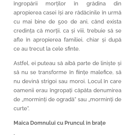
îngropării morților în grădina din
apropierea casei își are rădăcinile în urmă
cu mai bine de 500 de ani, când exista
credința că morții, ca și viii, trebuie să se
afle în apropierea familiei, chiar și după
ce au trecut la cele sfinte.
Astfel, ei puteau să aibă parte de liniște și
să nu se transforme în ființe malefice, să
nu devină strigoi sau moroi. Locul în care
oamenii erau îngropați căpăta denumirea
de „morminți de ogradă” sau „morminți de
curte”.
Maica Domnului cu Pruncul în brațe