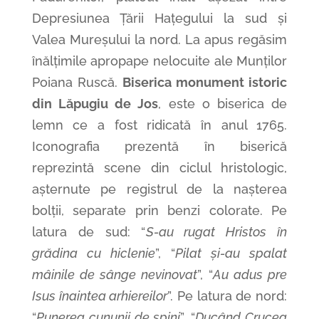
Depresiunea Țării Hațegului la sud și
Valea Mureșului la nord. La apus regăsim
înălțimile apropape nelocuite ale Munților
Poiana Ruscă.
Biserica monument istoric
din Lăpugiu de Jos
, este o biserica de
lemn ce a fost ridicată în anul 1765.
Iconografia prezentă în biserică
reprezintă scene din ciclul hristologic,
așternute pe registrul de la nașterea
bolții, separate prin benzi colorate. Pe
latura de sud: “
S-au rugat Hristos în
grădina cu hiclenie
”, “
Pilat și-au spalat
mâinile de sânge nevinovat
”, “
Au adus pre
Isus înaintea arhiereilor
”. Pe latura de nord:
“
Punerea cununii de spini
”, “
Ducând Crucea