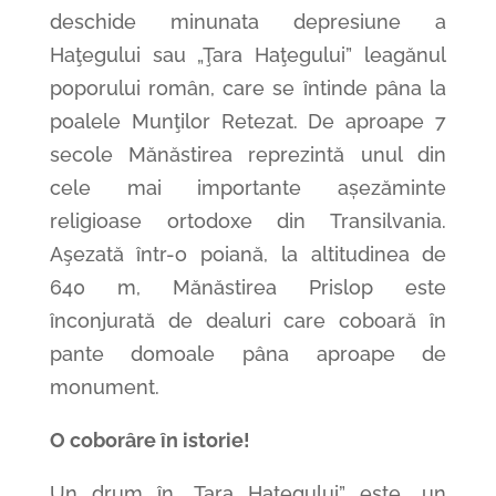
deschide minunata depresiune a
Haţegului sau „Ţara Haţegului” leagănul
poporului român, care se întinde pâna la
poalele Munţilor Retezat. De aproape 7
secole Mănăstirea reprezintă unul din
cele mai importante așezăminte
religioase ortodoxe din Transilvania.
Aşezată într-o poiană, la altitudinea de
640 m, Mănăstirea Prislop este
înconjurată de dealuri care coboară în
pante domoale pâna aproape de
monument.
O coborâre în istorie!
Un drum în „Ţara Haţegului” este „un