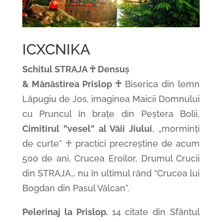
ICXCNIKA
Schitul STRAJA ♰ Densuș
& Mănăstirea Prislop ♰
Biserica din lemn
Lăpugiu de Jos, imaginea Maicii Domnului
cu Pruncul în brațe din Peștera Bolii,
Cimitirul ”vesel” al Văii Jiului
, „morminți
de curte” ♰ practici precreștine de acum
500 de ani, Crucea Eroilor, Drumul Crucii
din STRAJA… nu în ultimul rând “Crucea lui
Bogdan din Pasul Vâlcan”.
Pelerinaj la Prislop.
14 citate din Sfântul