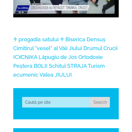
♰ progadia satului ♰
Biserica Densuș
Cimitirul ”vesel” al Văii Jiului
Drumul Crucii
ICXCNIKA
Lăpugiu de Jos
Ortodoxie
Peștera BOLII
Schitul STRAJA
Turism
ecumenic
Valea JIULUI