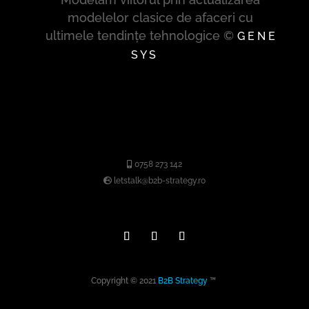
modelelor clasice de afaceri cu
ultimele tendințe tehnologice ©
G E N E
S Y S
0758 273 142
letstalk@b2b-strategy.ro
Copyright © 2021
B2B Strategy
™