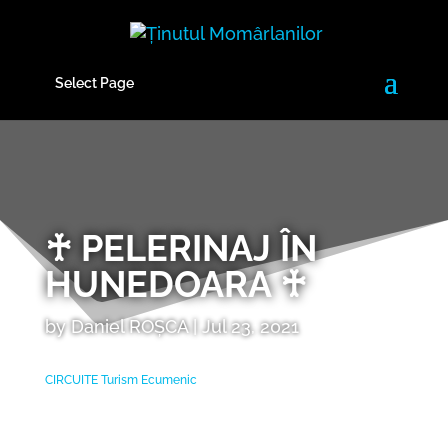
Select Page
♰ PELERINAJ ÎN
HUNEDOARA ♰
by
Daniel ROȘCA
|
Jul 23, 2021
CIRCUITE
Turism Ecumenic