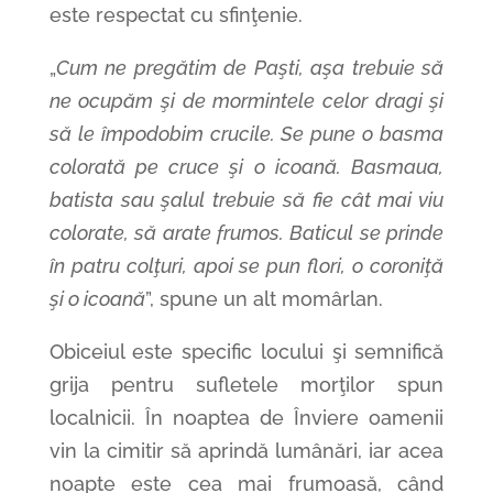
este respectat cu sfinţenie.
„
Cum ne pregătim de Paşti, aşa trebuie să
ne ocupăm şi de mormintele celor dragi şi
să le împodobim crucile. Se pune o basma
colorată pe cruce şi o icoană. Basmaua,
batista sau şalul trebuie să fie cât mai viu
colorate, să arate frumos. Baticul se prinde
în patru colţuri, apoi se pun flori, o coroniţă
şi o icoană
”, spune un alt momârlan.
Obiceiul este specific locului şi semnifică
grija pentru sufletele morţilor spun
localnicii. În noaptea de Înviere oamenii
vin la cimitir să aprindă lumânări, iar acea
noapte este cea mai frumoasă, când