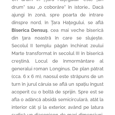
drum” sau „o coborâre” în istorie… Dacă
ajungi în zonă, spre poarta de intrare
dinspre nord, în Ţara Haţegului, se află
Biserica Densuş
, cea mai veche biserică
din ţara noastră în care se slujește.
Secolul II templu păgân închinat zeului
Marte transformat în secolul III în biserică
creştină. Locul de înmormântare al
generalui roman Longinus. De plan pătrat
(cca. 6 x 6 m), naosul este străpuns de un
turn în jurul căruia se află un spațiu îngust
acoperit cu o boltă de sprijin. Spre est se
afla o adâncă absidă semicirculară, atât la
interior cât și la exterior, având pe latura
sudică un diaconicon de mari dimensiuni.