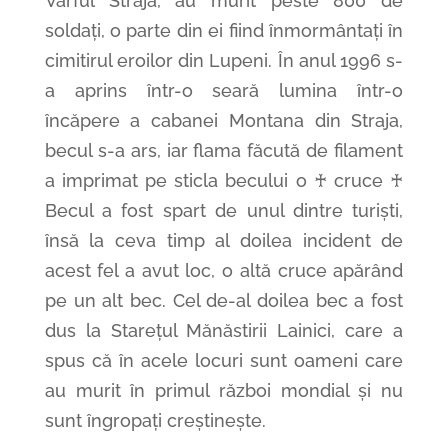
Vârful Straja, au murit peste 800 de
soldați, o parte din ei fiind înmormântați în
cimitirul eroilor din Lupeni. În anul 1996 s-
a aprins într-o seară lumina într-o
încăpere a cabanei Montana din Straja,
becul s-a ars, iar flama făcută de filament
a imprimat pe sticla becului o ♰ cruce ♰
Becul a fost spart de unul dintre turiști,
însă la ceva timp al doilea incident de
acest fel a avut loc, o altă cruce apărând
pe un alt bec. Cel de-al doilea bec a fost
dus la Starețul Mănăstirii Lainici, care a
spus că în acele locuri sunt oameni care
au murit în primul război mondial și nu
sunt îngropați creștinește.