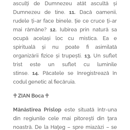
asculți de Dumnezeu atât ascultă și
Dumnezeu de tine.
11.
Dacă oamenii,
rudele ți-ar face binele, ție ce cruce ți-ar
mai rămâne?
12.
Iubirea prin natură sa
ocupă același loc cu mistica. Ea e
spirituală și nu poate fi asimilată
organizării fizice și trupești.
13.
Un suflet
trist este un suflet cu luminile
stinse.
14.
Păcatele se înregistrează în
codul genetic al fiecăruia.
♰ ZIAN Boca ♰
Mănăstirea Prislop
este situată într-una
din regiunile cele mai pitoreşti din ţara
noastră. De la Haţeg – spre miazăzi – se