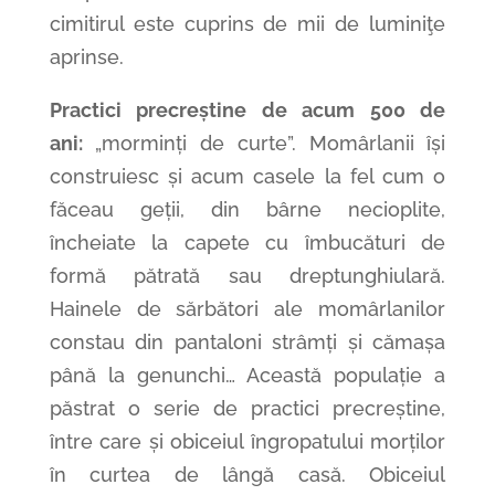
cimitirul este cuprins de mii de luminiţe
aprinse.
Practici precreștine de acum 500 de
ani:
„morminți de curte”. Momârlanii își
construiesc și acum casele la fel cum o
făceau geții, din bârne necioplite,
încheiate la capete cu îmbucături de
formă pătrată sau dreptunghiulară.
Hainele de sărbători ale momârlanilor
constau din pantaloni strâmți și cămașa
până la genunchi… Această populație a
păstrat o serie de practici precreștine,
între care și obiceiul îngropatului morților
în curtea de lângă casă. Obiceiul