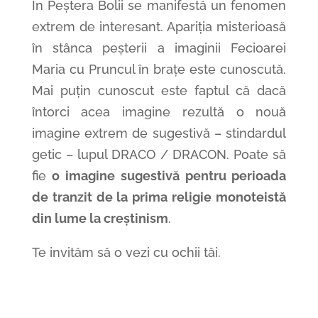
În Peștera Bolii se manifestă un fenomen
extrem de interesant. Apariția misterioasă
în stânca peșterii a imaginii Fecioarei
Maria cu Pruncul în brațe este cunoscută.
Mai puțin cunoscut este faptul că dacă
întorci acea imagine rezultă
o nouă
imagine extrem de sugestivă
– stindardul
getic – lupul DRACO / DRACON. Poate să
fie
o imagine sugestivă pentru perioada
de tranzit de la prima religie monoteistă
din lume la creștinism
.
Te invităm să o vezi cu ochii tăi.