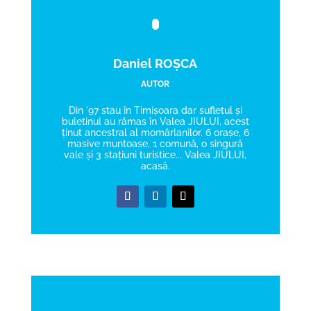
Daniel ROȘCA
AUTOR
Din '97 stau în Timișoara dar sufletul și
buletinul au rămas în Valea JIULUI, acest
ținut ancestral al momârlanilor. 6 orașe, 6
masive muntoase, 1 comună, o singură
vale și 3 stațiuni turistice... Valea JIULUI,
acasă.