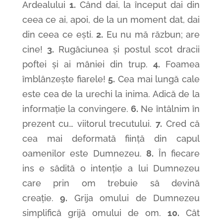
Ardealului
1.
Când dai, la început dai din
ceea ce ai, apoi, de la un moment dat, dai
din ceea ce ești.
2.
Eu nu mă răzbun; are
cine!
3.
Rugăciunea și postul scot dracii
poftei și ai mâniei din trup.
4.
Foamea
îmblânzește fiarele!
5.
Cea mai lungă cale
este cea de la urechi la inima. Adică de la
informație la convingere.
6.
Ne întâlnim în
prezent cu… viitorul trecutului.
7.
Cred că
cea mai deformată ființă din capul
oamenilor este Dumnezeu.
8.
În fiecare
ins e sădită o intenție a lui Dumnezeu
care prin om trebuie să devină
creație.
9.
Grija omului de Dumnezeu
simplifică grijă omului de om.
10.
Cât