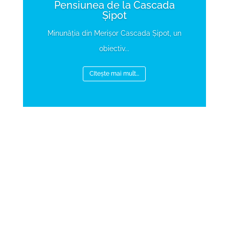
Pensiunea de la Cascada
Șipot
Minunăția din Merișor Cascada Șipot, un
obiectiv...
CItește mai mult...