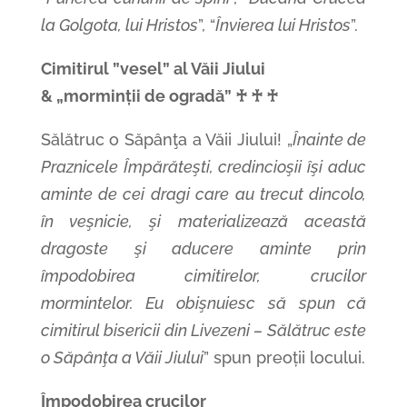
la Golgota, lui Hristos
”, “
Învierea lui Hristos
”.
Cimitirul ”vesel” al Văii Jiului
& „morminții de ogradă” ♰ ♰ ♰
Sălătruc o Săpânţa a Văii Jiului! „
Înainte de
Praznicele Împărăteşti, credincioşii îşi aduc
aminte de cei dragi care au trecut dincolo,
în veşnicie, şi materializează această
dragoste şi aducere aminte prin
împodobirea cimitirelor, crucilor
mormintelor. Eu obişnuiesc să spun că
cimitirul bisericii din Livezeni – Sălătruc este
o Săpânţa a Văii Jiului
” spun preoții locului.
Împodobirea crucilor