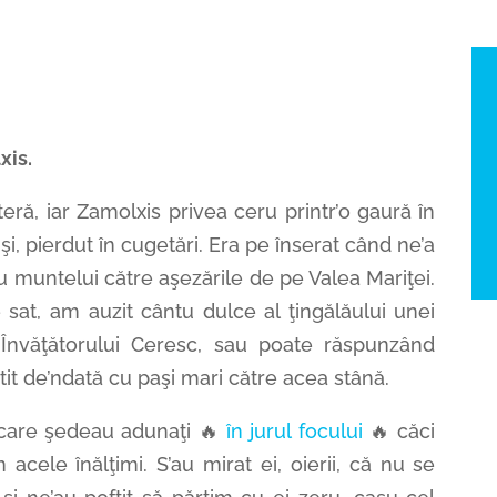
xis.
eră, iar Zamolxis privea ceru printr’o gaură în
i, pierdut în cugetări. Era pe înserat când ne’a
u muntelui către aşezările de pe Valea Mariţei.
sat, am auzit cântu dulce al ţingălăului unei
a Învăţătorului Ceresc, sau poate răspunzând
tit de’ndată cu paşi mari către acea stână.
, care şedeau adunaţi 🔥
în jurul focului
🔥 căci
acele înălţimi. S’au mirat ei, oierii, că nu se