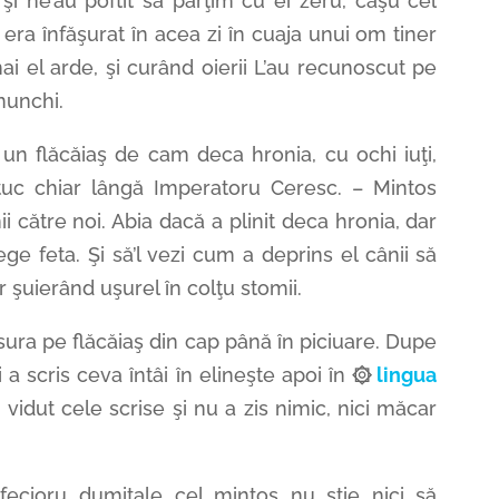
 şi ne’au poftit să părţim cu ei zeru, caşu cel
 era înfăşurat în acea zi în cuaja unui om tiner
i el arde, şi curând oierii L’au recunoscut pe
nunchi.
 un flăcăiaş de cam deca hronia, cu ochi iuţi,
tuc chiar lângă Imperatoru Ceresc. – Mintos
i către noi. Abia dacă a plinit deca hronia, dar
ege feta. Şi să’l vezi cum a deprins el cânii să
 şuierând uşurel în colţu stomii.
sura pe flăcăiaş din cap până în piciuare. Dupe
a scris ceva întâi în elineşte apoi în
۞
lingua
 vidut cele scrise şi nu a zis nimic, nici măcar
fecioru dumitale cel mintos nu ştie nici să