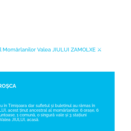
l Momârlanilor
Valea JIULUI
ZAMOLXE
⚔️
 ROȘCA
au în Timișoara dar sufletul și buletinul au rămas în
UI, acest ținut ancestral al momârlanilor. 6 orașe, 6
toase, 1 comună, o singură vale și 3 stațiuni
.. Valea JIULUI, acasă.