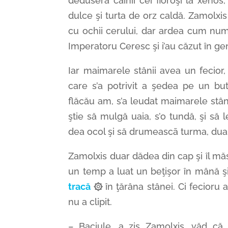
deduseră câinii cei fioroşi la xenos,
dulce şi turta de orz caldă. Zamolxis
cu ochii cerului, dar ardea cum numa
Imperatoru Ceresc şi i’au căzut în ge
Iar maimarele stânii avea un fecior,
care s’a potrivit a şedea pe un bu
flăcău am, s’a leudat maimarele stâni
ştie să mulgă uaia, s’o tundă, şi să l
dea ocol şi să drumeascā turma, duar
Zamolxis duar dădea din cap şi îl mă
un temp a luat un beţişor în mână şi 
tracă
۞
în ţărâna stânei. Ci fecioru a
nu a clipit.
– Baciule, a zis Zamolxis, văd că 