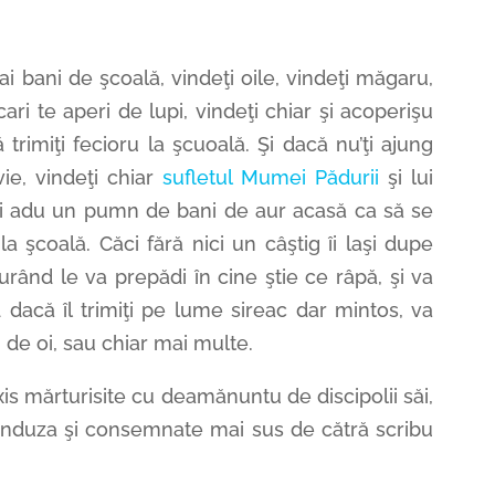
ai bani de şcoală, vindeţi oile, vindeţi măgaru,
ari te aperi de lupi, vindeţi chiar şi acoperişu
trimiţi fecioru la şcuoală. Şi dacă nu’ţi ajung
avie, vindeţi chiar
sufletul Mumei Pădurii
şi lui
, şi adu un pumn de bani de aur acasă ca să se
 la şcoală. Căci fără nici un câştig îi laşi dupe
rând le va prepădi în cine ştie ce râpă, şi va
 dacă îl trimiţi pe lume sireac dar mintos, va
i de oi, sau chiar mai multe.
xis mărturisite cu deamănuntu de discipolii săi,
randuza şi consemnate mai sus de cătră scribu