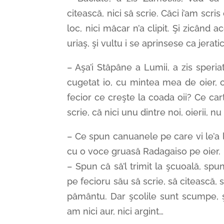
citească, nici să scrie. Căci i’am scris c
loc, nici măcar n’a clipit. Şi zicând a
uriaş, şi vultu i se aprinsese ca jerati
– Aşa’i Stăpâne a Lumii, a zis speri
cugetat io, cu mintea mea de oier, c
fecior ce creşte la coada oii? Ce cart
scrie, că nici unu dintre noi, oierii, nu
– Ce spun canuanele pe care vi le’a 
cu o voce gruasă Radagaiso pe oier.
– Spun că să’l trimit la şcuoală, spu
pe fecioru său să scrie, să citească
pământu. Dar şcolile sunt scumpe, ş
am nici aur, nici argint…