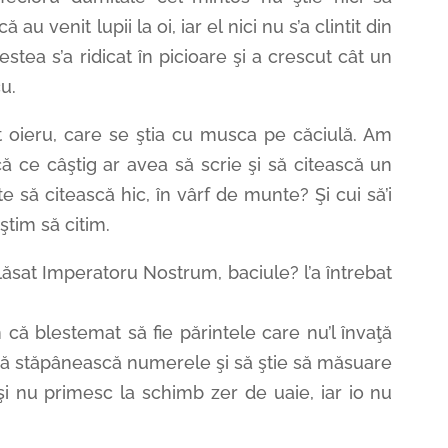
ă au venit lupii la oi, iar el nici nu s’a clintit din
cestea s’a ridicat în picioare şi a crescut cât un
cu.
at oieru, care se ştia cu musca pe căciulă. Am
ă ce câştig ar avea să scrie şi să citească un
e să citească hic, în vârf de munte? Şi cui să’i
 ştim să citim.
lăsat Imperatoru Nostrum, baciule? l’a întrebat
n că blestemat să fie părintele care nu’l învaţă
, să stăpânească numerele şi să ştie să măsuare
i nu primesc la schimb zer de uaie, iar io nu