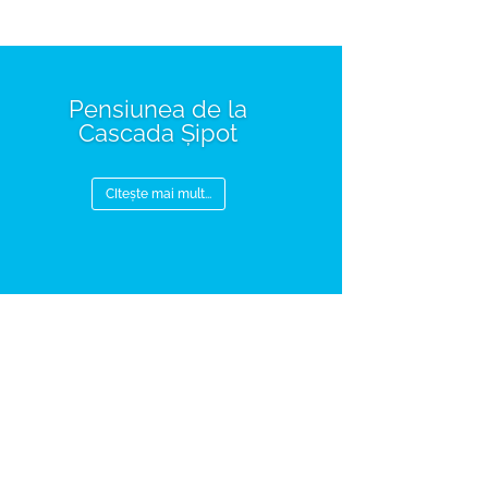
Pensiunea de la
Cascada Șipot
CItește mai mult...