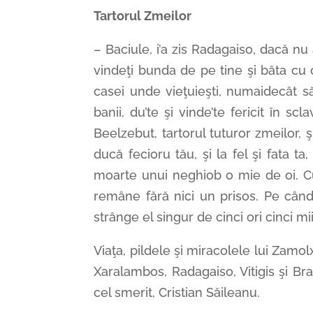
Tartorul Zmeilor
– Baciule, i’a zis Radagaiso, dacă nu 
vindeţi bunda de pe tine şi bâta cu c
casei unde vieţuieşti, numaidecât să 
banii, du’te şi vinde’te fericit în scl
Beelzebut, tartorul tuturor zmeilor
ducă fecioru tău, şi la fel şi fata ta,
moarte unui neghiob o mie de oi. Cu
remâne fără nici un prisos. Pe când
strânge el singur de cinci ori cinci mi
Viaţa, pildele şi miracolele lui Zamol
Xaralambos, Radagaiso, Vitigis şi B
cel smerit, Cristian Săileanu.