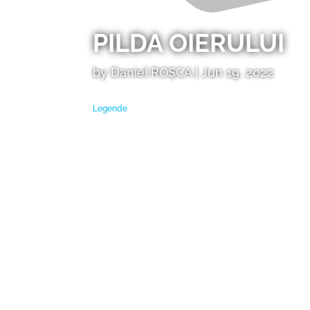
PILDA OIERULUI
by
Daniel ROȘCA
|
Jun 19, 2022
Legende