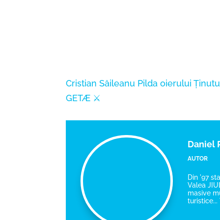
Cristian Săileanu
Pilda oierului
Ținutu
GETÆ ⚔️
Daniel
AUTOR
Din '97 st
Valea JIUL
masive mun
turistice.